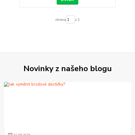
strana
z 1
Novinky z našeho blogu
01
.
05
.
2026