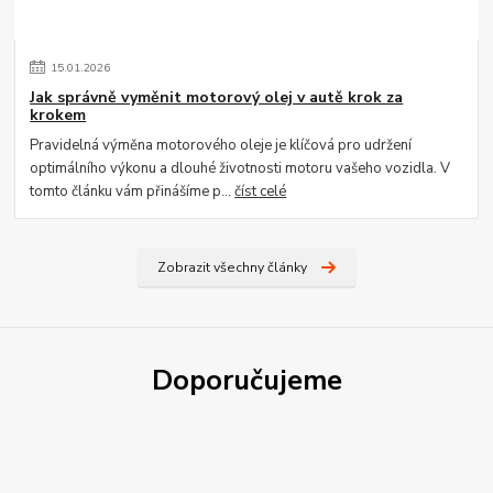
15
.
01
.
2026
Jak správně vyměnit motorový olej v autě krok za
krokem
Pravidelná výměna motorového oleje je klíčová pro udržení
optimálního výkonu a dlouhé životnosti motoru vašeho vozidla. V
tomto článku vám přinášíme p...
číst celé
Zobrazit všechny články
Doporučujeme