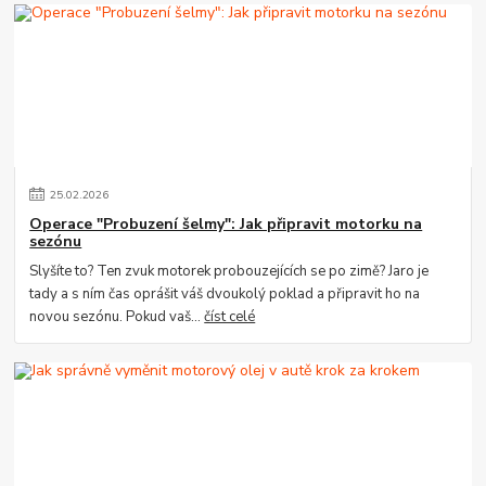
25
.
02
.
2026
Operace "Probuzení šelmy": Jak připravit motorku na
sezónu
Slyšíte to? Ten zvuk motorek probouzejících se po zimě? Jaro je
tady a s ním čas oprášit váš dvoukolý poklad a připravit ho na
novou sezónu. Pokud vaš...
číst celé