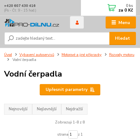
0
ks
+420 607 430 416
za
0 Kč
(Po - Čt: 9 - 15 hod.)
Menu
Hledat
Úvod
Vybavení autoservisů
Motorové a jiné přípravky
Rozvody motoru
Vodní čerpadla
Vodní čerpadla
Upřesnit parametry
Nejnovější
Nejlevnější
Nejdražší
Zobrazuji 1-8 z 8
strana
z 1