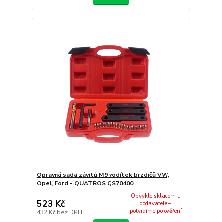
Opravná sada závitů M9 vodítek brzdičů VW,
Opel, Ford - QUATROS QS70400
Obvykle skladem u
523 Kč
dodavatele –
potvrdíme po ověření
432 Kč
bez DPH