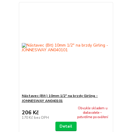
Nástavec (Bit) 10mm 1/2" na brzdy Girling -
JONNESWAY AN040101
Obvykle skladem u
206 Kč
dodavatele –
potvrdíme po ověření
170 Kč
bez DPH
Detail