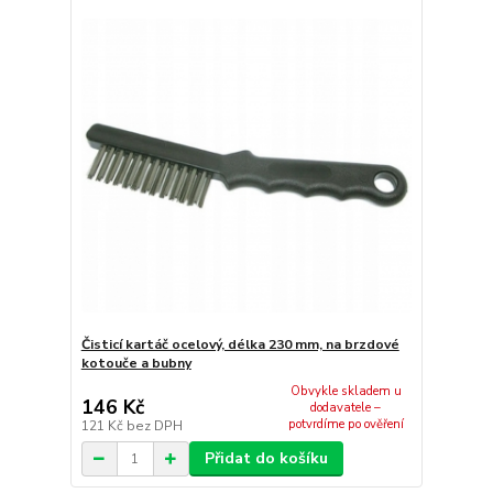
Čisticí kartáč ocelový, délka 230 mm, na brzdové
kotouče a bubny
Obvykle skladem u
146 Kč
dodavatele –
potvrdíme po ověření
121 Kč
bez DPH
Přidat do košíku