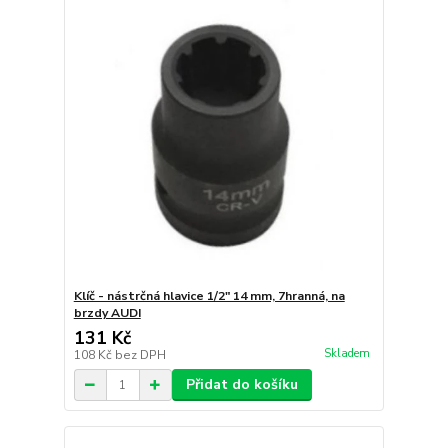
Klíč - nástrčná hlavice 1/2" 14 mm, 7hranná, na
brzdy AUDI
131 Kč
Skladem
108 Kč
bez DPH
Přidat do košíku