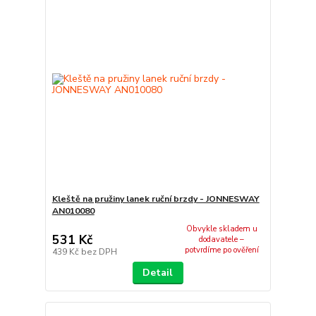
Kleště na pružiny lanek ruční brzdy - JONNESWAY
AN010080
Obvykle skladem u
531 Kč
dodavatele –
potvrdíme po ověření
439 Kč
bez DPH
Detail