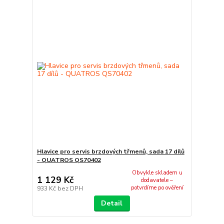
Hlavice pro servis brzdových třmenů, sada 17 dílů
- QUATROS QS70402
Obvykle skladem u
1 129 Kč
dodavatele –
potvrdíme po ověření
933 Kč
bez DPH
Detail