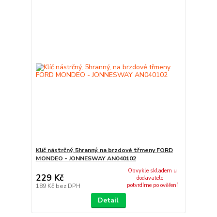
Klíč nástrčný, 5hranný, na brzdové třmeny FORD
MONDEO - JONNESWAY AN040102
Obvykle skladem u
229 Kč
dodavatele –
potvrdíme po ověření
189 Kč
bez DPH
Detail