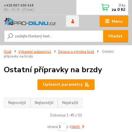
0
ks
+420 607 430 416
za
0 Kč
(Po - Čt: 9 - 15 hod.)
Menu
Hledat
Úvod
Vybavení autoservisů
Oprava a výměna brzd
Ostatní
přípravky na brzdy
Ostatní přípravky na brzdy
Upřesnit parametry
Nejnovější
Nejlevnější
Nejdražší
Zobrazuji 1-45 z 53
strana
z 2
další