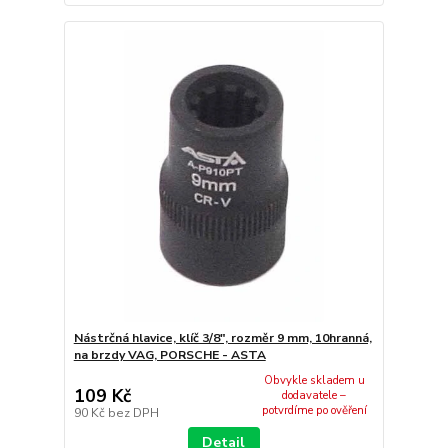
Nástrčná hlavice, klíč 3/8", rozměr 9 mm, 10hranná,
na brzdy VAG, PORSCHE - ASTA
Obvykle skladem u
109 Kč
dodavatele –
potvrdíme po ověření
90 Kč
bez DPH
Detail