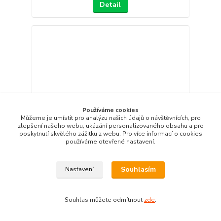
Detail
Používáme cookies
Můžeme je umístit pro analýzu našich údajů o návštěvnících, pro
zlepšení našeho webu, ukázání personalizovaného obsahu a pro
poskytnutí skvělého zážitku z webu. Pro více informací o cookies
používáme otevřené nastavení.
Souhlasím
Nastavení
Pilník na brzdové třmeny(,,šábr") - SW Stahl
1 240 Kč
Souhlas můžete odmítnout
zde
.
Skladem
1 025 Kč
bez DPH
Detail