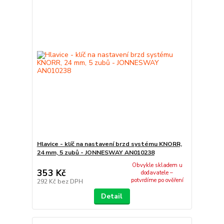
Hlavice - klíč na nastavení brzd systému KNORR,
24 mm, 5 zubů - JONNESWAY AN010238
Obvykle skladem u
353 Kč
dodavatele –
potvrdíme po ověření
292 Kč
bez DPH
Detail