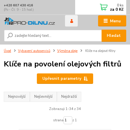
0
ks
+420 607 430 416
za
0 Kč
(Po - Čt: 9 - 15 hod.)
Menu
Hledat
Úvod
Vybavení autoservisů
Výměna oleje
Klíče na olejové filtry
Klíče na povolení olejových filtrů
Upřesnit parametry
Nejnovější
Nejlevnější
Nejdražší
Zobrazuji 1-34 z 34
strana
z 1