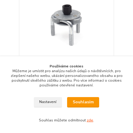
Používáme cookies
Můžeme je umístit pro analýzu našich údajů o návštěvnících, pro
Samostavitelný tříramenný klíč na olejové filtry
zlepšení našeho webu, ukázání personalizovaného obsahu a pro
65 - 120 mm - JONNESWAY AI050001
poskytnutí skvělého zážitku z webu. Pro více informací o cookies
513 Kč
používáme otevřené nastavení.
Obvykle 3 - 7 dní
424 Kč
bez DPH
Přidat do košíku
Souhlasím
Nastavení
Souhlas můžete odmítnout
zde
.