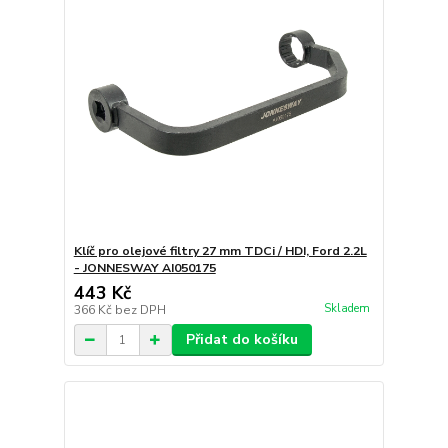
Klíč pro olejové filtry 27 mm TDCi / HDI, Ford 2.2L
- JONNESWAY AI050175
443 Kč
Skladem
366 Kč
bez DPH
Přidat do košíku