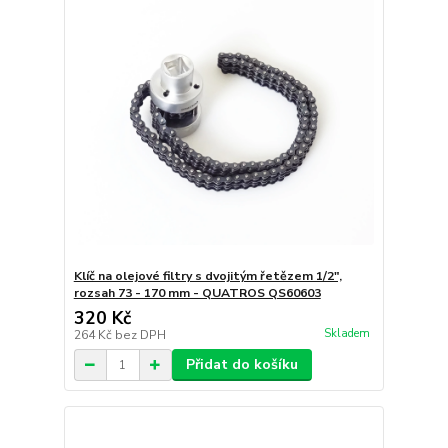
Klíč na olejové filtry s dvojitým řetězem 1/2",
rozsah 73 - 170 mm - QUATROS QS60603
320 Kč
Skladem
264 Kč
bez DPH
Přidat do košíku