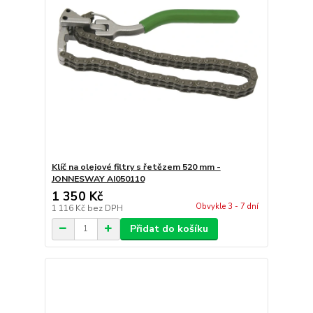
Klíč na olejové filtry s řetězem 520 mm -
JONNESWAY AI050110
1 350 Kč
Obvykle 3 - 7 dní
1 116 Kč
bez DPH
Přidat do košíku