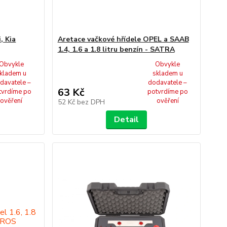
, Kia
Aretace vačkové hřídele OPEL a SAAB
1.4, 1.6 a 1.8 litru benzín - SATRA
Obvykle
Obvykle
kladem u
skladem u
davatele –
dodavatele –
63 Kč
tvrdíme po
potvrdíme po
ověření
ověření
52 Kč
bez DPH
Detail