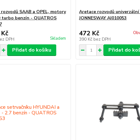
 rozvodů SAAB a OPEL, motory
Aretace rozvodů univerzální
.0 turbo benzín - QUATROS
JONNESWAY AI010053
7
 Kč
472 Kč
Obv
Skladem
ez DPH
390 Kč
bez DPH
Přidat do košíku
Přidat do ko