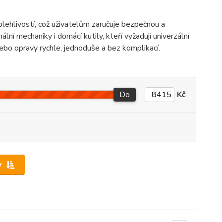
olehlivostí, což uživatelům zaručuje bezpečnou a
ální mechaniky i domácí kutily, kteří vyžadují univerzální
ebo opravy rychle, jednoduše a bez komplikací.
Do
Kč
y