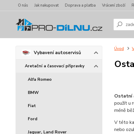
O nás
Jak nakupovat
Doprava a platba
Vrácení zboží
R
Úvod
V
Vybavení autoservisů
Osta
Aretační a časovací přípravky
Alfa Romeo
BMW
Ostatní 
použít u 
Fiat
méně běž
Ford
V této ka
nebo ozub
Jaguar, Land Rover