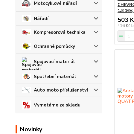
Motocyklové nářadí
CHEVRO
1.8 16V
Nářadí
503 K
416 Kč
b
Kompresorová technika
Ochranné pomůcky
Spojovací materiál
Spotřební materiál
Auto-moto příslušenství
Vymetáme ze skladu
Novinky