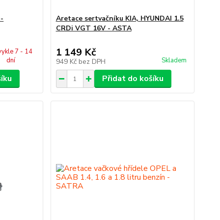
 -
Aretace sertvačníku KIA, HYUNDAI 1.5
CRDi VGT 16V - ASTA
1 149 Kč
ykle 7 - 14
dní
Skladem
949 Kč
bez DPH
šíku
Přidat do košíku