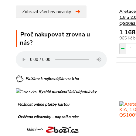
Aretace
Zobrazit všechny novinky
1.8 a 2
QS1063
1 168
Proč nakupovat zrovna u
965 Kč
b
nás?
Patříme k nejlevnějším na trhu
Rychlé doručení Vaší objednávky
Možnost online platby kartou
Ověřeno zákazníky - napsali o nás:
klikni -->