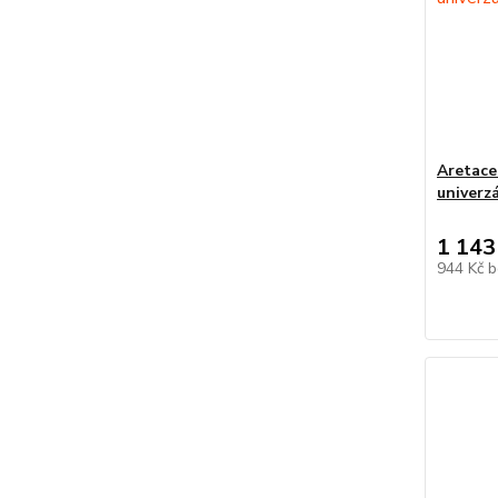
Aretace
univerzá
1 143
944 Kč
b