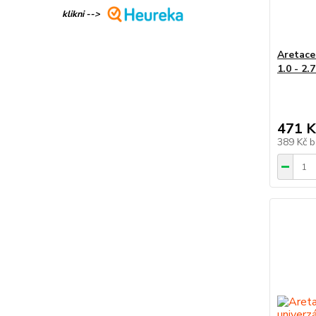
klikni -->
Aretace
1.0 - 2
471 K
389 Kč
b