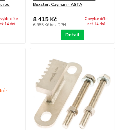
turbo
Boxster, Cayman - ASTA
8 415 Kč
vykle déle
Obvykle déle
ež 14 dní
než 14 dní
6 955 Kč
bez DPH
Detail