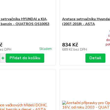
 setrvačníku HYUNDAI a KIA,
Aretace setrvačníku Hyundai
.7 benzín - QUATROS QS10053
(2007-2018) - ASTA
s
do
č
834 Kč
po
Skladem
ez DPH
689 Kč
bez DPH
Přidat do košíku
Detail