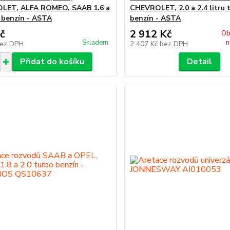
LET, ALFA ROMEO, SAAB 1.6 a
CHEVROLET, 2.0 a 2.4 litru 
, benzín - ASTA
benzín - ASTA
č
2 912 Kč
Ob
Skladem
n
ez DPH
2 407 Kč
bez DPH
Přidat do košíku
Detail