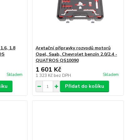
1.6, 1.8
Aretační přípravky rozvodů motorů
OS
Opel, Saab, Chevrolet benzín 2.0/2.4 -
QUATROS QS10090
1 601 Kč
Skladem
Skladem
1 323 Kč
bez DPH
šíku
Přidat do košíku