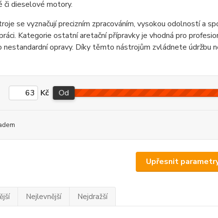
 či dieselové motory.
roje se vyznačují precizním zpracováním, vysokou odolností a sp
 práci. Kategorie ostatní aretační přípravky je vhodná pro profesion
o nestandardní opravy. Díky těmto nástrojům zvládnete údržbu n
Kč
Od
adem
Upřesnit parametr
jší
Nejlevnější
Nejdražší