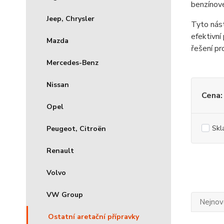
benzínové
Jeep, Chrysler
Tyto nást
efektivní
Mazda
řešení pr
Mercedes-Benz
Nissan
Cena:
Opel
Skl
Peugeot, Citroën
Renault
Volvo
VW Group
Nejnově
Ostatní aretační přípravky