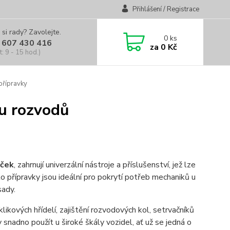
Přihlášení / Registrace
 si rady? Zavolejte.
0
ks
 607 430 416
za
0 Kč
t: 9 - 15 hod.)
 přípravky
nu rozvodů
aček
, zahrnují univerzální nástroje a příslušenství, jež lze
o přípravky jsou ideální pro pokrytí potřeb mechaniků u
sady.
klikových hřídelí, zajištění rozvodových kol, setrvačníků
snadno použít u široké škály vozidel, ať už se jedná o