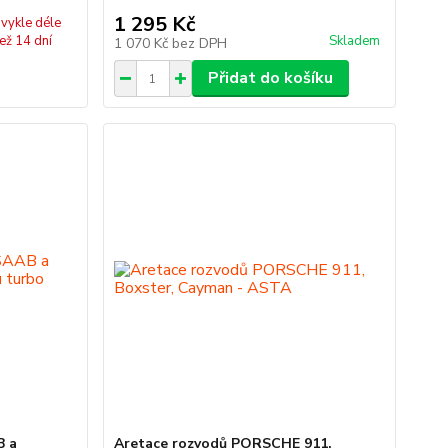
1 295 Kč
vykle déle
ež 14 dní
Skladem
1 070 Kč
bez DPH
Přidat do košíku
B a
Aretace rozvodů PORSCHE 911,