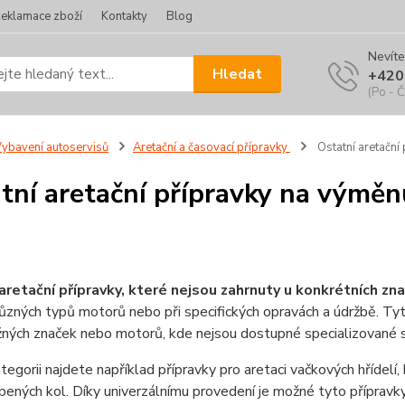
eklamace zboží
Kontakty
Blog
Nevíte
Hledat
+420
(Po - Č
ybavení autoservisů
Aretační a časovací přípravky
Ostatní aretační
tní aretační přípravky na výmě
aretační přípravky, které nejsou zahrnuty u konkrétních zn
různých typů motorů nebo při specifických opravách a údržbě. Tyt
ných značek nebo motorů, kde nejsou dostupné specializované 
tegorii najdete například přípravky pro aretaci vačkových hřídelí, 
ených kol. Díky univerzálnímu provedení je možné tyto přípravky 