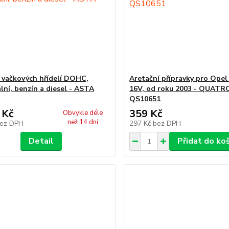
 vačkových hřídelí DOHC,
Aretační přípravky pro Opel 
lní, benzín a diesel - ASTA
16V, od roku 2003 - QUATR
QS10651
 Kč
359 Kč
Obvykle déle
než 14 dní
ez DPH
297 Kč
bez DPH
Detail
Přidat do ko