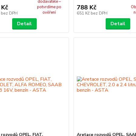
dodavatele –
 Kč
788 Kč
potvrdíme po
Ob
ověření
n
č
bez DPH
651 Kč
bez DPH
Detail
Detail
 rozvodů OPEL, FIAT,
Aretace rozvodů OPEL, SAA