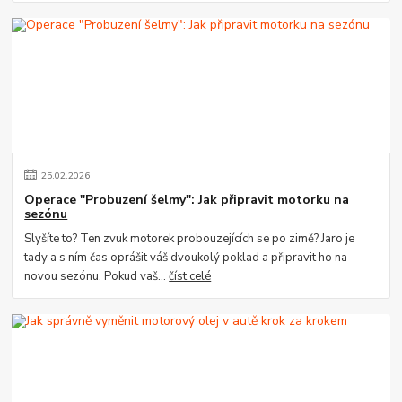
25
.
02
.
2026
Operace "Probuzení šelmy": Jak připravit motorku na
sezónu
Slyšíte to? Ten zvuk motorek probouzejících se po zimě? Jaro je
tady a s ním čas oprášit váš dvoukolý poklad a připravit ho na
novou sezónu. Pokud vaš...
číst celé