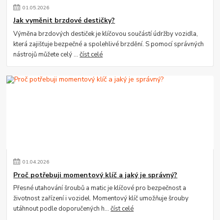
01
.
05
.
2026
Jak vyměnit brzdové destičky?
Výměna brzdových destiček je klíčovou součástí údržby vozidla,
která zajišťuje bezpečné a spolehlivé brzdění. S pomocí správných
nástrojů můžete celý ...
číst celé
01
.
04
.
2026
Proč potřebuji momentový klíč a jaký je správný?
Přesné utahování šroubů a matic je klíčové pro bezpečnost a
životnost zařízení i vozidel. Momentový klíč umožňuje šrouby
utáhnout podle doporučených h...
číst celé