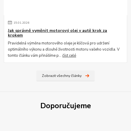
15
.
01
.
2026
Jak správně vyměnit motorový olej v autě krok za
krokem
Pravidelná výměna motorového oleje je klíčová pro udržení
optimálního výkonu a dlouhé životnosti motoru vašeho vozidla. V
tomto článku vám přinášíme p...
číst celé
Zobrazit všechny články
Doporučujeme