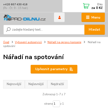
0
ks
+420 607 430 416
za
0 Kč
(Po - Čt: 9 - 15 hod.)
Menu
Hledat
Úvod
Vybavení autoservisů
Nářadí na opravu karoserie
Nářadí na
spotování
Nářadí na spotování
Upřesnit parametry
Nejnovější
Nejlevnější
Nejdražší
Zobrazuji 1-7 z 7
strana
z 1