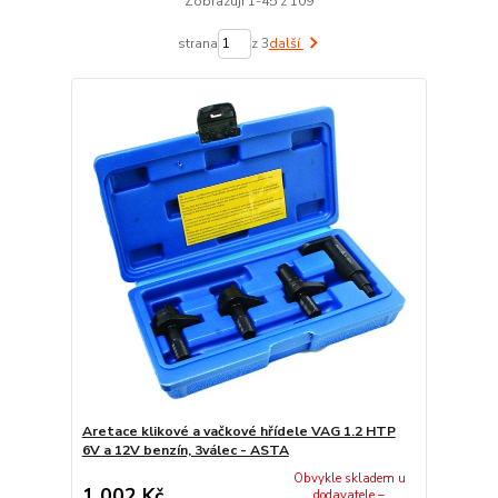
Zobrazuji 1-45 z 109
strana
z 3
další
Aretace klikové a vačkové hřídele VAG 1.2 HTP
6V a 12V benzín, 3válec - ASTA
Obvykle skladem u
1 002 Kč
dodavatele –