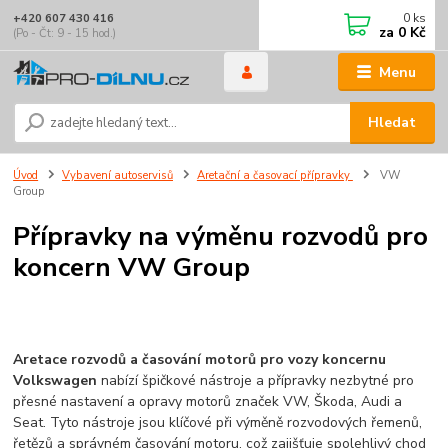
0
ks
+420 607 430 416
za
0 Kč
(Po - Čt: 9 - 15 hod.)
Menu
Hledat
Úvod
Vybavení autoservisů
Aretační a časovací přípravky
VW
Group
Přípravky na výměnu rozvodů pro
koncern VW Group
Aretace rozvodů a časování motorů pro vozy koncernu
Volkswagen
nabízí špičkové nástroje a přípravky nezbytné pro
přesné nastavení a opravy motorů značek VW, Škoda, Audi a
Seat. Tyto nástroje jsou klíčové při výměně rozvodových řemenů,
řetězů a správném časování motoru, což zajišťuje spolehlivý chod