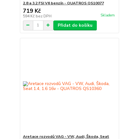
2.8 a 3.2 FSI V6 benzín - QUATROS QS10077
719 Kč
Skladem
594 Kč
bez DPH
Přidat do košíku
Aretace rozvodů VAG - VW, Audi, Škoda, Seat