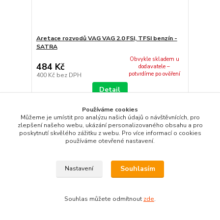
Aretace rozvodů VAG VAG 2.0 FSI, TFSI benzín -
SATRA
Obvykle skladem u
484 Kč
dodavatele –
potvrdíme po ověření
400 Kč
bez DPH
Detail
Používáme cookies
Můžeme je umístit pro analýzu našich údajů o návštěvnících, pro
zlepšení našeho webu, ukázání personalizovaného obsahu a pro
poskytnutí skvělého zážitku z webu. Pro více informací o cookies
používáme otevřené nastavení.
Souhlasím
Nastavení
Souhlas můžete odmítnout
zde
.