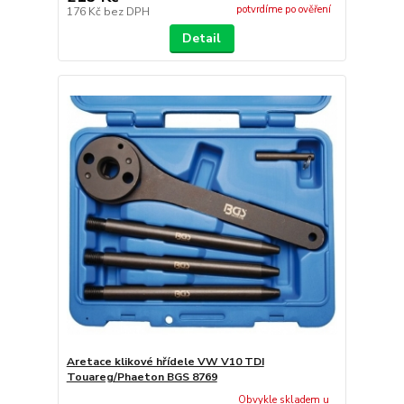
potvrdíme po ověření
176 Kč
bez DPH
Detail
Aretace klikové hřídele VW V10 TDI
Touareg/Phaeton BGS 8769
Obvykle skladem u