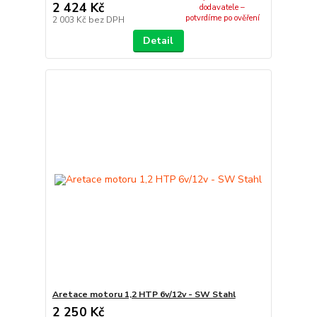
2 424 Kč
dodavatele –
potvrdíme po ověření
2 003 Kč
bez DPH
Detail
Aretace motoru 1,2 HTP 6v/12v - SW Stahl
2 250 Kč