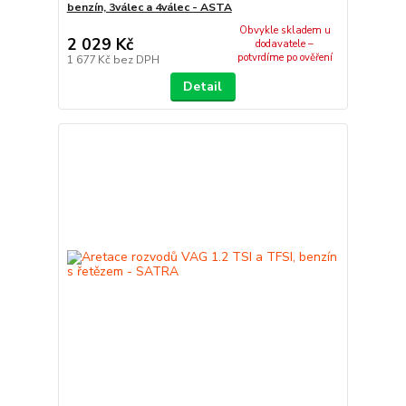
benzín, 3válec a 4válec - ASTA
Obvykle skladem u
2 029 Kč
dodavatele –
potvrdíme po ověření
1 677 Kč
bez DPH
Detail