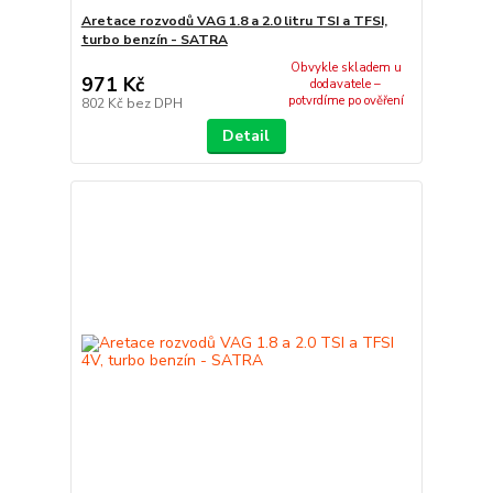
Aretace rozvodů VAG 1.8 a 2.0 litru TSI a TFSI,
turbo benzín - SATRA
Obvykle skladem u
971 Kč
dodavatele –
potvrdíme po ověření
802 Kč
bez DPH
Detail