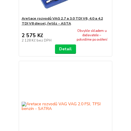
Aretace rozvodů VAG 2.7 a 3.0 TDI V6, 4.0 a 4.2
TDI V8 diesel, řetěz - ASTA
Obvykle skladem u
2 575 Kč
dodavatele –
potvrdíme po ověření
2 128 Kč
bez DPH
Detail