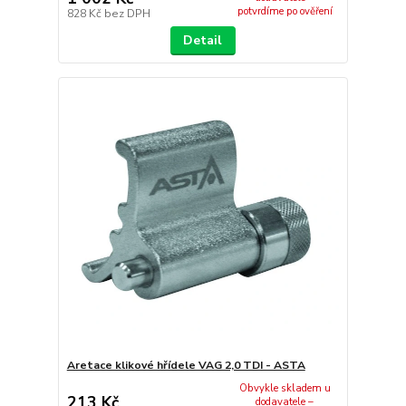
potvrdíme po ověření
828 Kč
bez DPH
Detail
Aretace klikové hřídele VAG 2,0 TDI - ASTA
Obvykle skladem u
213 Kč
dodavatele –