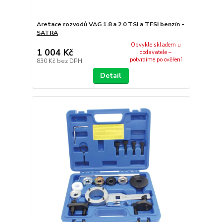
Aretace rozvodů VAG 1.8 a 2.0 TSI a TFSI benzín -
SATRA
Obvykle skladem u
1 004 Kč
dodavatele –
potvrdíme po ověření
830 Kč
bez DPH
Detail