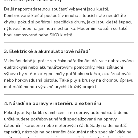
Další nepostradatelnou součástí vybavení jsou kleště.
Kombinované kleště poslouží v mnoha situacích, ale neuděláte
chybu, pokud si pořídíte i specifické druhy, jako jsou kleště štípací,
nýtovací nebo na jemnou mechaniku. Moderním kutilům se také
hodí samosvorné nebo SIKO kleště.
3. Elektrické a akumulátorové nářadí
V dnešní době je práce s ručním nářadím čím dál více nahrazována
elektrickými nebo akumulátorovými pomocníky. Mezi základní
výbavu by v této kategorii měly patřit aku vrtačka, aku šroubovák
nebo horkovzdušná pistole. Také pily a brusky na drobnou úpravu
materiálů mohou výrazně urychlit každý projekt.
4. Nářadí na opravy v interiéru a exteriéru
Pokud jste typ kutila s ambicemi i na opravy automobilu či domu,
určitě budete potřebovat nářadí specializované na opravy
čalounění, karoserie nebo motorových částí. Sady na demontáž
tapecírů, nástroje na odstranění čalounění nebo speciální klíče na