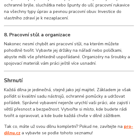
ochranné brýle, sluchátka nebo špunty do uší, pracovní rukavice
na všechny typy úprav a pevnou pracovní obuv. Investice do
vlastního zdraví je k nezaplacení.
8. Pracovní stůl a organizace
Nakonec nesmí chybět ani pracovní stůl, na kterém můžete
pohodlně tvořit. Vybavte jej držáky na nářadí nebo poličkami,
abyste měli vše přehledně uspořádané. Organizéry na šroubky a
spojovací materiál vám práci ještě více usnadní.
Shrnutí
Každá dílna je jedinečná, stejně jako její majitel. Základem je však
pořídit si kvalitní sadu nástrojů, ochranné pomůcky a udržovat
pořádek. Správné vybavení nejenže urychlí vaši práci, ale zajistí i
větší přesnost a bezpečnost. Vytvořte si místo, kde budete rádi
tvořit a opravovat, a kde bude každá chvíle v dílně zážitkem.
Tak co, máte už svou dílnu kompletní? Pokud ne, zavítejte na
pro-
dilnu.cz
a vybavte se podle tohoto seznamu!