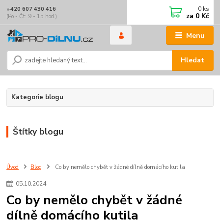
0
ks
+420 607 430 416
za
0 Kč
(Po - Čt: 9 - 15 hod.)
Menu
Hledat
Kategorie blogu
Štítky blogu
Úvod
Blog
Co by nemělo chybět v žádné dílně domácího kutila
05
.
10
.
2024
Co by nemělo chybět v žádné
dílně domácího kutila