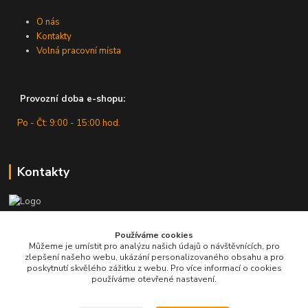
O nás
Kontakty
Volná pracovní místa
Provozní doba e-shopu:
Po - Čt: 9:00 - 15:00 hod.
Kontakty
Zákaznická podpora
Používáme cookies
+420 607 430 416
Můžeme je umístit pro analýzu našich údajů o návštěvnících, pro
(Po - Čt: 9 - 15 hod.)
zlepšení našeho webu, ukázání personalizovaného obsahu a pro
poskytnutí skvělého zážitku z webu. Pro více informací o cookies
info@pro-dilnu.cz
používáme otevřené nastavení.