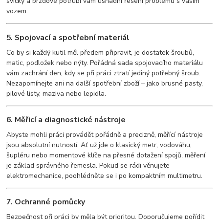
svíčky a brzdové potrubí vám usnadní řešení problémů s vaším
vozem.
5. Spojovací a spotřební materiál
Co by si každý kutil měl předem připravit, je dostatek šroubů,
matic, podložek nebo nýty. Pořádná sada spojovacího materiálu
vám zachrání den, kdy se při práci ztratí jediný potřebný šroub.
Nezapomínejte ani na další spotřební zboží – jako brusné pasty,
pilové listy, maziva nebo lepidla.
6. Měřicí a diagnostické nástroje
Abyste mohli práci provádět pořádně a precizně, měřící nástroje
jsou absolutní nutností. Ať už jde o klasický metr, vodováhu,
šupléru nebo momentové klíče na přesné dotažení spojů, měření
je základ správného řemesla. Pokud se rádi věnujete
elektromechanice, poohlédněte se i po kompaktním multimetru.
7. Ochranné pomůcky
Bezpečnost při práci by měla být prioritou. Doporučujeme pořídit