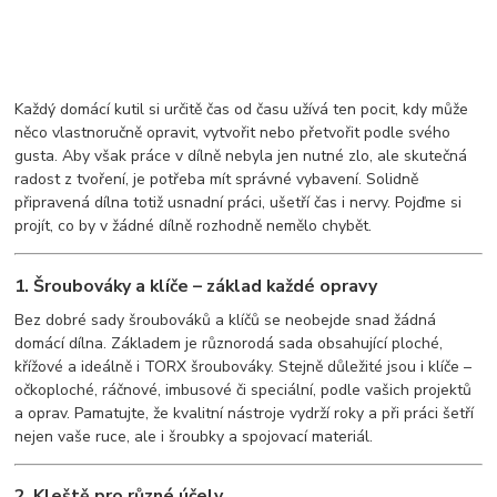
Každý domácí kutil si určitě čas od času užívá ten pocit, kdy může
něco vlastnoručně opravit, vytvořit nebo přetvořit podle svého
gusta. Aby však práce v dílně nebyla jen nutné zlo, ale skutečná
radost z tvoření, je potřeba mít správné vybavení. Solidně
připravená dílna totiž usnadní práci, ušetří čas i nervy. Pojďme si
projít, co by v žádné dílně rozhodně nemělo chybět.
1. Šroubováky a klíče – základ každé opravy
Bez dobré sady šroubováků a klíčů se neobejde snad žádná
domácí dílna. Základem je různorodá sada obsahující ploché,
křížové a ideálně i TORX šroubováky. Stejně důležité jsou i klíče –
očkoploché, ráčnové, imbusové či speciální, podle vašich projektů
a oprav. Pamatujte, že kvalitní nástroje vydrží roky a při práci šetří
nejen vaše ruce, ale i šroubky a spojovací materiál.
2. Kleště pro různé účely