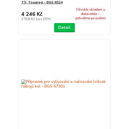
T5, Touareg - BGS 8324
Obvykle skladem u
4 246 Kč
dodavatele –
potvrdíme po ověření
3 509 Kč
bez DPH
Detail