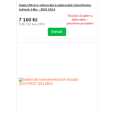
Sada UNI pro vylisování a nalisování silentbloku,
ložisek 14ks - BGS 1514
Obvykle skladem u
7 160 Kč
dodavatele –
potvrdíme po ověření
5 917 Kč
bez DPH
Detail