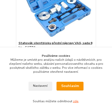
Stahovák silentbloku přední nápravy VAG, sada 8
ks - SATRA
Obvykle skladem u
Používáme cookies
600 Kč
dodavatele –
Můžeme je umístit pro analýzu našich údajů o návštěvnících, pro
potvrdíme po ověření
496 Kč
bez DPH
zlepšení našeho webu, ukázání personalizovaného obsahu a pro
poskytnutí skvělého zážitku z webu. Pro více informací o cookies
Detail
používáme otevřené nastavení.
Souhlasím
Nastavení
Souhlas můžete odmítnout
zde
.