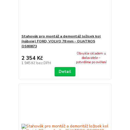
Stahovák pro montáž a demontáž ložisek kol
(náboje) FORD, VOLVO 78 mm - QUATROS
QS80873
Obvykle skladem u
2 354 Kč
dodavatele –
potvrdíme po ověření
1 945 Kč
bez DPH
Detail