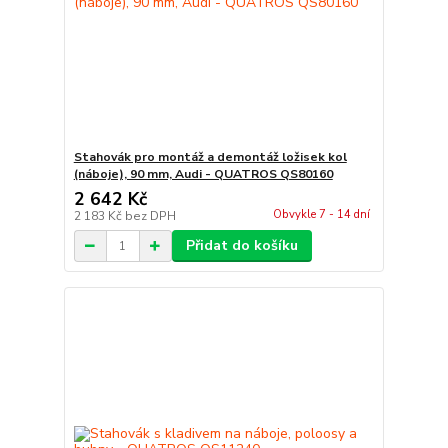
Stahovák pro montáž a demontáž ložisek kol
(náboje), 90 mm, Audi - QUATROS QS80160
2 642 Kč
Obvykle 7 - 14 dní
2 183 Kč
bez DPH
Přidat do košíku