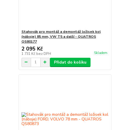
Stahovák pro montáž a demontáž ložisek kol
(náboje) 85 mm, VW T5 a další - QUATROS
QS80177
2 095 Kč
Skladem
1 731 Kč
bez DPH
Přidat do košíku