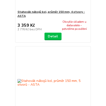
Stahovák nábojů kol, průměr 150 mm, 4 otvory -
ASTA
Obvykle skladem u
3 359 Kč
dodavatele –
potvrdíme po ověření
2 776 Kč
bez DPH
Detail