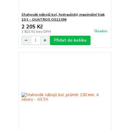
Stahovák nábojů kol, hydraulický, maximální tlak
10 t - QUATROS QS11396
2 205 Kč
Skladem
1 822 Kč
bez DPH
Přidat do košíku