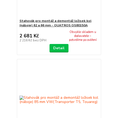
Stahovák pro montáž a demontáž ložisek kol
(náboje) 62 a 66 mm - QUATROS QS80150A
Obvykle skladem u
2 681 Kč
dodavatele –
potvrdíme po ověření
2 216 Kč
bez DPH
Detail