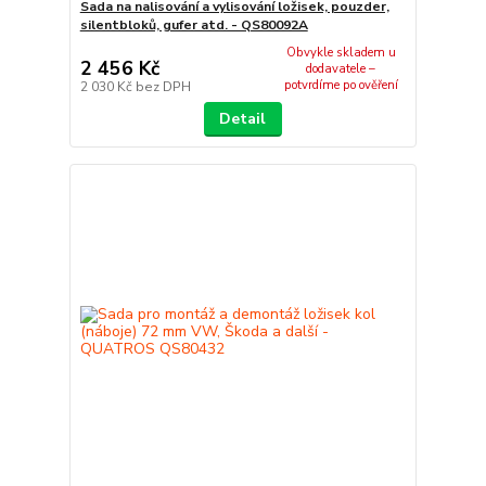
Sada na nalisování a vylisování ložisek, pouzder,
silentbloků, gufer atd. - QS80092A
Obvykle skladem u
2 456 Kč
dodavatele –
potvrdíme po ověření
2 030 Kč
bez DPH
Detail