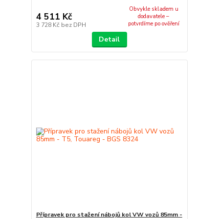
Obvykle skladem u
4 511 Kč
dodavatele –
potvrdíme po ověření
3 728 Kč
bez DPH
Detail
Přípravek pro stažení nábojů kol VW vozů 85mm -