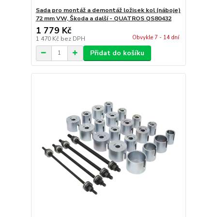
Sada pro montáž a demontáž ložisek kol (náboje)
72 mm VW, Škoda a další - QUATROS QS80432
1 779 Kč
Obvykle 7 - 14 dní
1 470 Kč
bez DPH
Přidat do košíku