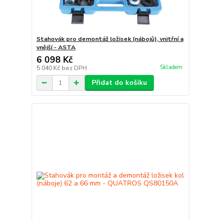
Stahovák pro demontáž ložisek (nábojů), vnitřní a
vnější - ASTA
6 098 Kč
Skladem
5 040 Kč
bez DPH
Přidat do košíku