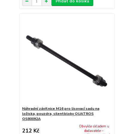
Přidat do košíku
Náhradní závitnice M16 pro lisovací sadu na
ložiska, pouzdra, silentbloky QUATROS
QS80092A
Obvykle skladem u
212 Kč
dodavatele –