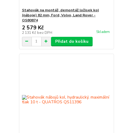
Stahovák na montáž, demontáž ložisek kol
(náboje) 82 mm, Ford, Volvo, Land Rover -
QS80874
2 579 Kč
Skladem
2 131 Kč
bez DPH
Přidat do košíku