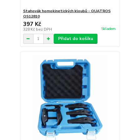
Stahovák homokinetických kloubů - QUATROS
QS12810
397 Kč
Skladem
328 Kč
bez DPH
Přidat do košíku