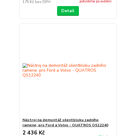
potvrdíme po ověření
175 Kč
bez DPH
Detail
Nástroj na demontáž silentbloku zadního
ramene, pro Ford a Volvo - QUATROS QS12240
2 436 Kč