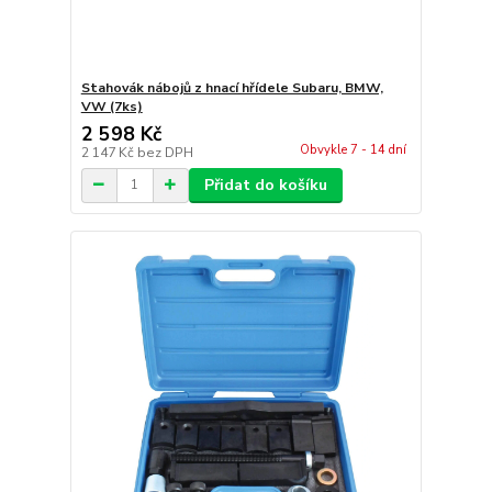
Stahovák nábojů z hnací hřídele Subaru, BMW,
VW (7ks)
2 598 Kč
Obvykle 7 - 14 dní
2 147 Kč
bez DPH
Přidat do košíku