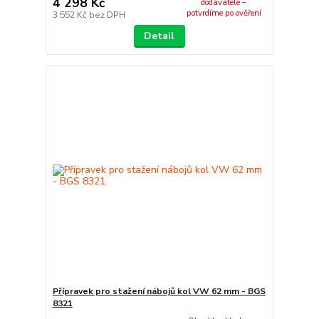
4 298 Kč
dodavatele –
potvrdíme po ověření
3 552 Kč
bez DPH
Detail
Přípravek pro stažení nábojů kol VW 62 mm - BGS
8321