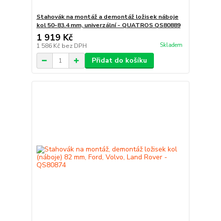
Stahovák na montáž a demontáž ložisek náboje
kol 50-83.4 mm, univerzální - QUATROS QS80889
1 919 Kč
Skladem
1 586 Kč
bez DPH
Přidat do košíku