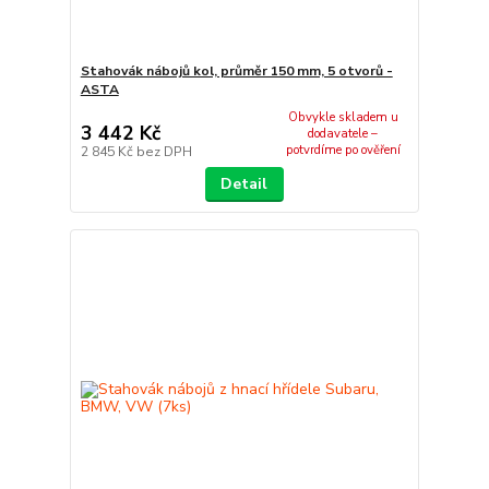
Stahovák nábojů kol, průměr 150 mm, 5 otvorů -
ASTA
Obvykle skladem u
3 442 Kč
dodavatele –
potvrdíme po ověření
2 845 Kč
bez DPH
Detail