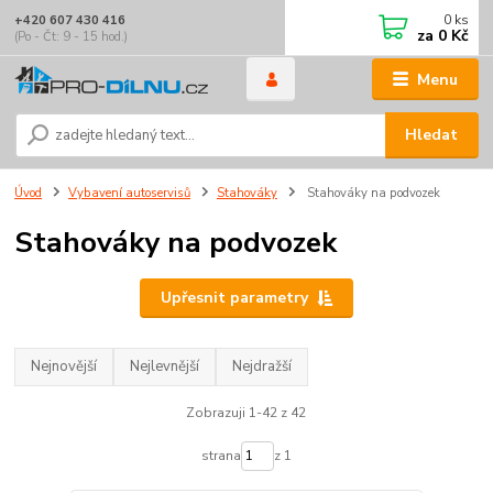
0
ks
+420 607 430 416
za
0 Kč
(Po - Čt: 9 - 15 hod.)
Menu
Hledat
Úvod
Vybavení autoservisů
Stahováky
Stahováky na podvozek
Stahováky na podvozek
Upřesnit parametry
Nejnovější
Nejlevnější
Nejdražší
Zobrazuji 1-42 z 42
strana
z 1