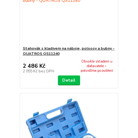
Stahovák s kladivem na náboje, poloosy a bubny -
QUATROS QS11240
Obvykle skladem u
2 486 Kč
dodavatele –
potvrdíme po ověření
2 055 Kč
bez DPH
Detail