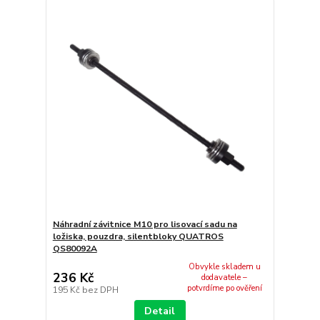
Náhradní závitnice M10 pro lisovací sadu na
ložiska, pouzdra, silentbloky QUATROS
QS80092A
Obvykle skladem u
236 Kč
dodavatele –
potvrdíme po ověření
195 Kč
bez DPH
Detail