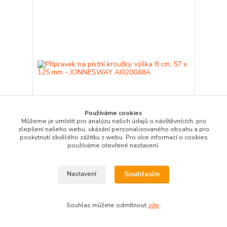
Používáme cookies
Můžeme je umístit pro analýzu našich údajů o návštěvnících, pro
zlepšení našeho webu, ukázání personalizovaného obsahu a pro
poskytnutí skvělého zážitku z webu. Pro více informací o cookies
používáme otevřené nastavení.
Přípravek na pístní kroužky, výška 8 cm, 57 x 125
mm - JONNESWAY AI020048A
379 Kč
Souhlasím
Nastavení
Obvykle 3 - 7 dní
313 Kč
bez DPH
Přidat do košíku
Souhlas můžete odmítnout
zde
.