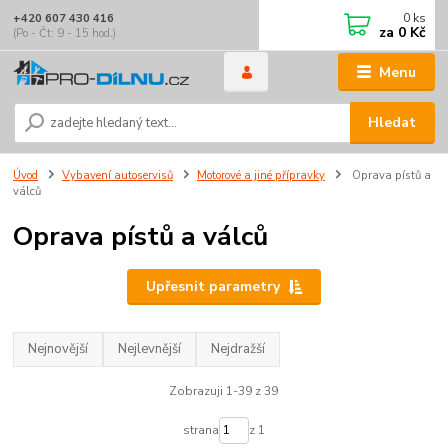
0
ks
+420 607 430 416
za
0 Kč
(Po - Čt: 9 - 15 hod.)
Menu
Hledat
Úvod
Vybavení autoservisů
Motorové a jiné přípravky
Oprava pístů a
válců
Oprava pístů a válců
Upřesnit parametry
Nejnovější
Nejlevnější
Nejdražší
Zobrazuji 1-39 z 39
strana
z 1