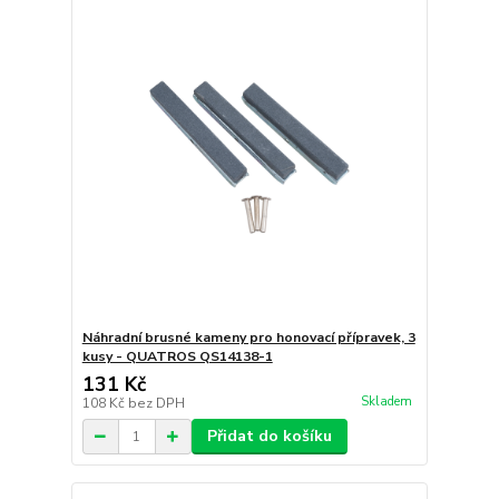
Náhradní brusné kameny pro honovací přípravek, 3
kusy - QUATROS QS14138-1
131 Kč
Skladem
108 Kč
bez DPH
Přidat do košíku