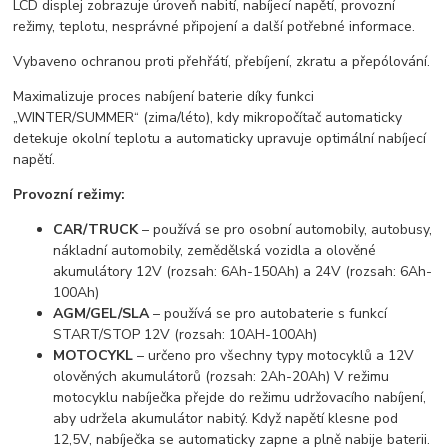
LCD displej zobrazuje úroveň nabití, nabíjecí napětí, provozní
režimy, teplotu, nesprávné připojení a další potřebné informace.
Vybaveno ochranou proti přehřátí, přebíjení, zkratu a přepólování.
Maximalizuje proces nabíjení baterie díky funkci
„WINTER/SUMMER“ (zima/léto), kdy mikropočítač automaticky
detekuje okolní teplotu a automaticky upravuje optimální nabíjecí
napětí.
Provozní režimy:
CAR/TRUCK
– používá se pro osobní automobily, autobusy,
nákladní automobily, zemědělská vozidla a olověné
akumulátory 12V (rozsah: 6Ah-150Ah) a 24V (rozsah: 6Ah-
100Ah)
AGM/GEL/SLA
– používá se pro autobaterie s funkcí
START/STOP 12V (rozsah: 10AH-100Ah)
MOTOCYKL
– určeno pro všechny typy motocyklů a 12V
olověných akumulátorů (rozsah: 2Ah-20Ah) V režimu
motocyklu nabíječka přejde do režimu udržovacího nabíjení,
aby udržela akumulátor nabitý. Když napětí klesne pod
12,5V, nabíječka se automaticky zapne a plně nabije baterii.