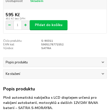
Dostupnost
Skladem
595 Kč
492 Kč
bez DPH
Přidat do košíku
Číslo produktu:
S-90311
EAN kód:
5905178771552
Výrobce:
SATRA
Popis produktu
Ke stažení
Popis produktu
Plně automatická nabíječka s LCD displejem určená pro
nabíjení autobaterií, motocyklů a dalších 12V/24V 8A/4A
baterií – SATRA S-MORAY8A.