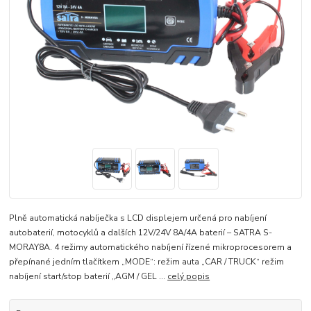
Plně automatická nabíječka s LCD displejem určená pro nabíjení
autobaterií, motocyklů a dalších 12V/24V 8A/4A baterií – SATRA S-
MORAY8A. 4 režimy automatického nabíjení řízené mikroprocesorem a
přepínané jedním tlačítkem „MODE“: režim auta „CAR / TRUCK“ režim
nabíjení start/stop baterií „AGM / GEL ...
celý popis