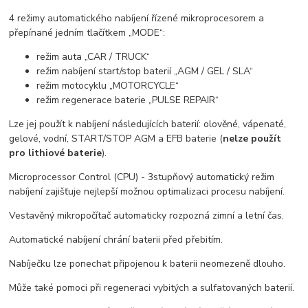
4 režimy automatického nabíjení řízené mikroprocesorem a
přepínané jedním tlačítkem „MODE“:
režim auta „CAR / TRUCK“
režim nabíjení start/stop baterií „AGM / GEL / SLA“
režim motocyklu „MOTORCYCLE“
režim regenerace baterie „PULSE REPAIR“
Lze jej použít k nabíjení následujících baterií: olověné, vápenaté,
gelové, vodní, START/STOP AGM a EFB baterie (
nelze použít
pro lithiové baterie
).
Microprocessor Control (CPU) - 3stupňový automatický režim
nabíjení zajišťuje nejlepší možnou optimalizaci procesu nabíjení.
Vestavěný mikropočítač automaticky rozpozná zimní a letní čas.
Automatické nabíjení chrání baterii před přebitím.
Nabíječku lze ponechat připojenou k baterii neomezeně dlouho.
Může také pomoci při regeneraci vybitých a sulfatovaných baterií.