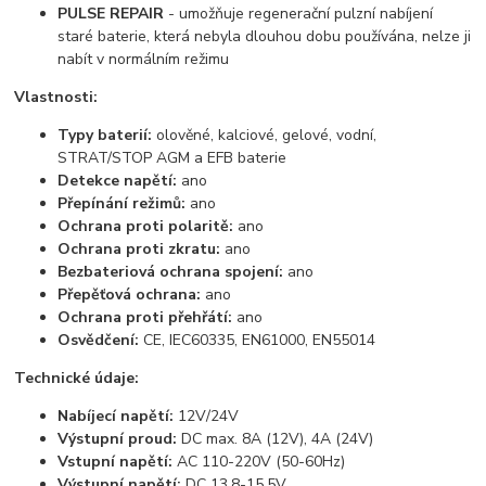
PULSE REPAIR
- umožňuje regenerační pulzní nabíjení
staré baterie, která nebyla dlouhou dobu používána, nelze ji
nabít v normálním režimu
Vlastnosti:
Typy baterií:
olověné, kalciové, gelové, vodní,
STRAT/STOP AGM a EFB baterie
Detekce napětí:
ano
Přepínání režimů:
ano
Ochrana proti polaritě:
ano
Ochrana proti zkratu:
ano
Bezbateriová ochrana spojení:
ano
Přepěťová ochrana:
ano
Ochrana proti přehřátí:
ano
Osvědčení:
CE, IEC60335, EN61000, EN55014
Technické údaje:
Nabíjecí napětí:
12V/24V
Výstupní proud:
DC max. 8A (12V), 4A (24V)
Vstupní napětí:
AC 110-220V (50-60Hz)
Výstupní napětí:
DC 13,8-15,5V