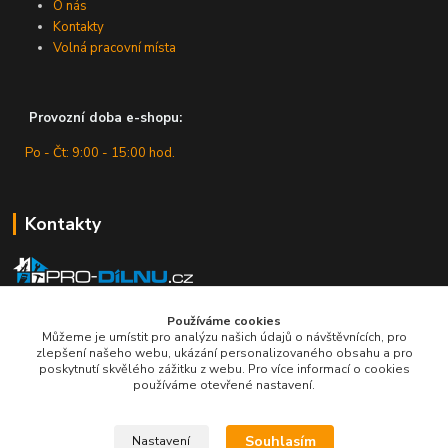
O nás
Kontakty
Volná pracovní místa
Provozní doba e-shopu:
Po - Čt: 9:00 - 15:00 hod.
Kontakty
Zákaznická podpora
Používáme cookies
+420 607 430 416
Můžeme je umístit pro analýzu našich údajů o návštěvnících, pro
(Po - Čt: 9 - 15 hod.)
zlepšení našeho webu, ukázání personalizovaného obsahu a pro
poskytnutí skvělého zážitku z webu. Pro více informací o cookies
info@pro-dilnu.cz
používáme otevřené nastavení.
Souhlasím
Nastavení