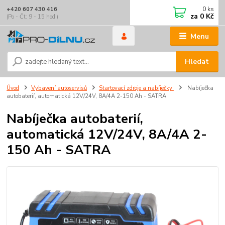
0
ks
+420 607 430 416
za
0 Kč
(Po - Čt: 9 - 15 hod.)
Menu
Hledat
Úvod
Vybavení autoservisů
Startovací zdroje a nabíječky
Nabíječka
autobaterií, automatická 12V/24V, 8A/4A 2-150 Ah - SATRA
Nabíječka autobaterií,
automatická 12V/24V, 8A/4A 2-
150 Ah - SATRA