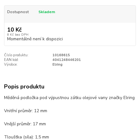
Dostupnost
Skladem
10 Kč
8 Kč
bez DPH
Momentálně není k dispozici
Číslo produktu:
10168615
EAN kód:
4041248446201
Výrobce:
Elring
Popis produktu
Měděná podložka pod výpustnou zátku olejové vany značky Elring
Vnitřní průměr: 12 mm
Vnější průměr: 17 mm
Tloušťka (síla): 1,5 mm