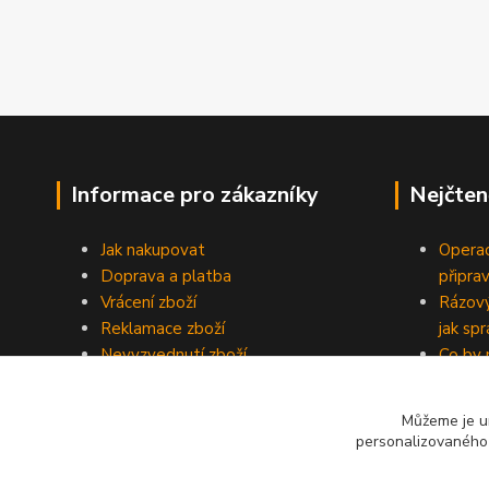
Informace pro zákazníky
Nejčten
Jak nakupovat
Operac
Doprava a platba
připra
Vrácení zboží
Rázový
Reklamace zboží
jak sp
Nevyzvednutí zboží
Co by 
Obchodní podmínky
domácí
Reklamační řád
Objedn
Můžeme je um
Ochrana soukromí
přijmě
personalizovaného 
Blog
zbyte