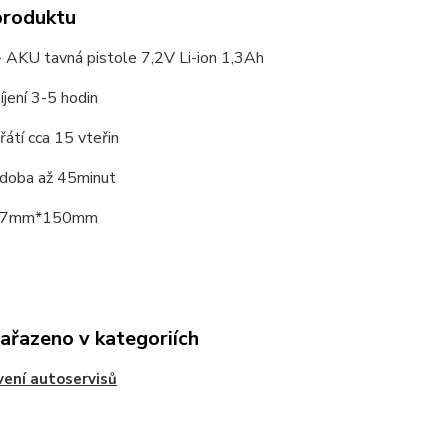
produktu
AKU tavná pistole 7,2V Li-ion 1,3Ah
jení 3-5 hodin
átí cca 15 vteřin
 doba až 45minut
7mm*150mm
zařazeno v kategoriích
ení autoservisů