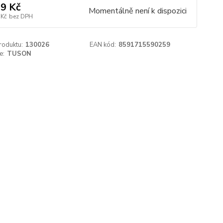
9 Kč
Momentálně není k dispozici
 Kč
bez DPH
roduktu:
130026
EAN kód:
8591715590259
e:
TUSON