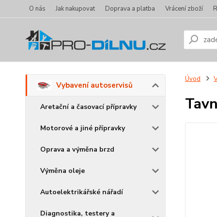
O nás
Jak nakupovat
Doprava a platba
Vrácení zboží
R
Úvod
V
Vybavení autoservisů
Tavn
Aretační a časovací přípravky
Motorové a jiné přípravky
Oprava a výměna brzd
Výměna oleje
Autoelektrikářské nářadí
Diagnostika, testery a