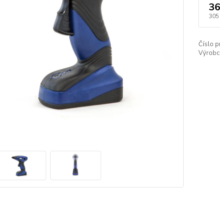
36
305
Číslo p
Výrobc