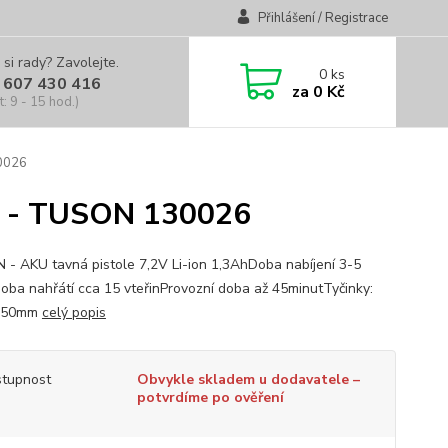
Přihlášení / Registrace
 si rady? Zavolejte.
0
ks
 607 430 416
za
0 Kč
t: 9 - 15 hod.)
30026
Ah - TUSON 130026
- AKU tavná pistole 7,2V Li-ion 1,3AhDoba nabíjení 3-5
oba nahřátí cca 15 vteřinProvozní doba až 45minutTyčinky:
150mm
celý popis
tupnost
Obvykle skladem u dodavatele –
potvrdíme po ověření