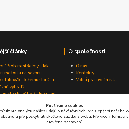
ější články
O společnosti
e "Probuzení šelmy": Jak
O nás
vit motorku na sezónu
Kontakty
 utahovák - k čemu slouží a
Volná pracovní místa
rávně vybrat?
nemělo chybět v žádné dílně
ho kutila
Provozní doba e-shopu:
Používáme cookies
anou zásilku z e-shopu raději
ístit pro analýzu našich údajů o návštěvnících, pro zlepšení našeho 
te, vyhnete se tak
Po - Čt: 9:00 - 15:00 hod.
obsahu a pro poskytnutí skvělého zážitku z webu. Pro více informací 
čným komplikacím
otevřené nastavení.