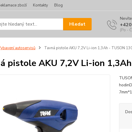
eklamace zboží
Kontakty
Blog
Nevíte
Hledat
+420
(Po - Č
ybavení autoservisů
Tavná pistole AKU 7,2V Li-ion 1,3Ah - TUSON 1
á pistole AKU 7,2V Li-ion 1,3
TUSON 
hodinD
7mm*
Dos