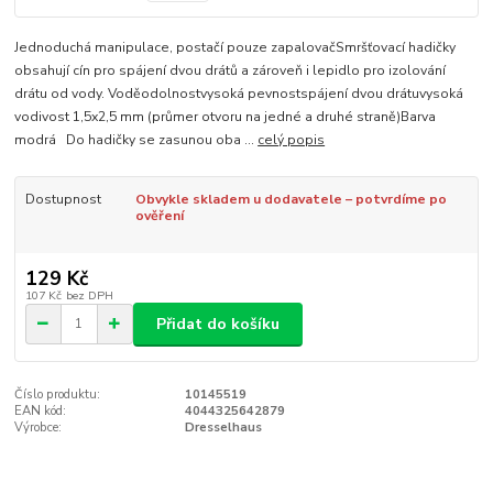
Jednoduchá manipulace, postačí pouze zapalovačSmršťovací hadičky
obsahují cín pro spájení dvou drátů a zároveň i lepidlo pro izolování
drátu od vody. Voděodolnostvysoká pevnostspájení dvou drátuvysoká
vodivost 1,5x2,5 mm (průmer otvoru na jedné a druhé straně)Barva
modrá Do hadičky se zasunou oba ...
celý popis
Dostupnost
Obvykle skladem u dodavatele – potvrdíme po
ověření
129 Kč
107 Kč
bez DPH
Přidat do košíku
Číslo produktu:
10145519
EAN kód:
4044325642879
Výrobce:
Dresselhaus