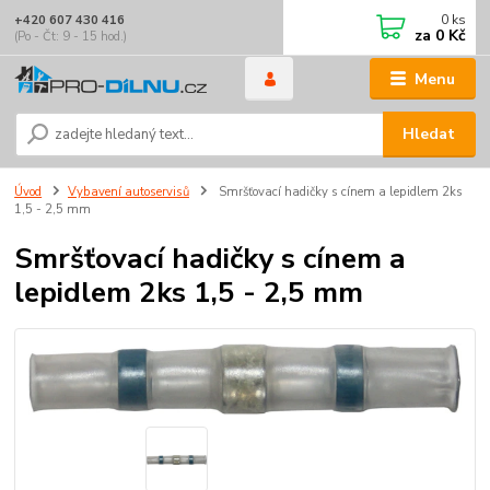
0
ks
+420 607 430 416
za
0 Kč
(Po - Čt: 9 - 15 hod.)
Menu
Hledat
Úvod
Vybavení autoservisů
Smršťovací hadičky s cínem a lepidlem 2ks
1,5 - 2,5 mm
Smršťovací hadičky s cínem a
lepidlem 2ks 1,5 - 2,5 mm