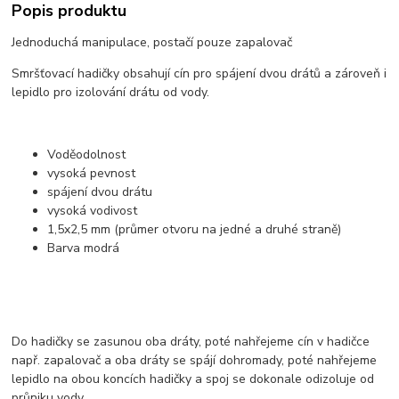
Popis produktu
Jednoduchá manipulace, postačí pouze zapalovač
Smršťovací hadičky obsahují cín pro spájení dvou drátů a zároveň i
lepidlo pro izolování drátu od vody.
Voděodolnost
vysoká pevnost
spájení dvou drátu
vysoká vodivost
1,5x2,5 mm (průmer otvoru na jedné a druhé straně)
Barva modrá
Do hadičky se zasunou oba dráty, poté nahřejeme cín v hadičce
např. zapalovač a oba dráty se spájí dohromady, poté nahřejeme
lepidlo na obou koncích hadičky a spoj se dokonale odizoluje od
průniku vody.