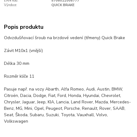
EAN kód:
5706021008777
Výrobce:
QUICK BRAKE
Popis produktu
Odvzdušňovací šroub na brzdové vedení (třmeny) Quick Brake
Závit M10x1 (vnější)
Délka 30 mm
Rozměr klíče 11
Pasuje např. na vozy Abarth, Alfa Romeo, Audi, Austin, BMW,
Citroën, Dacia, Dodge, Fiat, Ford, Honda, Hyundai, Chevrolet,
Chrysler, Jaguar, Jeep, KIA, Lancia, Land Rover, Mazda, Mercedes-
Benz, MG, Mini, Opel, Peugeot, Porsche, Renault, Rover, SAAB,
Seat, Škoda, Subaru, Suzuki, Toyota, Vauxhall, Volvo,
Volkswagen