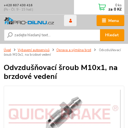
0
ks
+420 607 430 416
za
0 Kč
(Po - Čt: 9 - 15 hod.)
Menu
Hledat
Úvod
Vybavení autoservisů
Oprava a výměna brzd
Odvzdušňovací
šroub M10x1, na brzdové vedení
Odvzdušňovací šroub M10x1, na
brzdové vedení