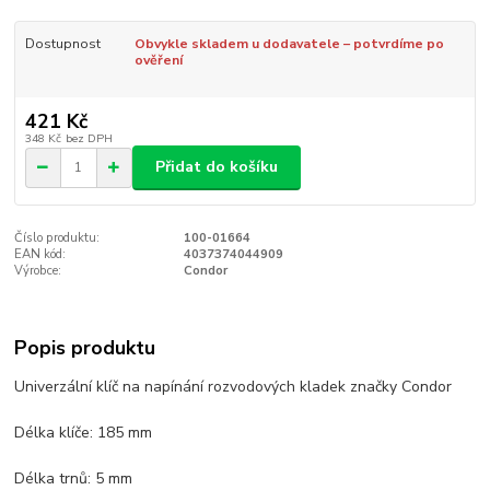
Dostupnost
Obvykle skladem u dodavatele – potvrdíme po
ověření
421 Kč
348 Kč
bez DPH
Přidat do košíku
Číslo produktu:
100-01664
EAN kód:
4037374044909
Výrobce:
Condor
Popis produktu
Univerzální klíč na napínání rozvodových kladek značky Condor
Délka klíče: 185 mm
Délka trnů: 5 mm