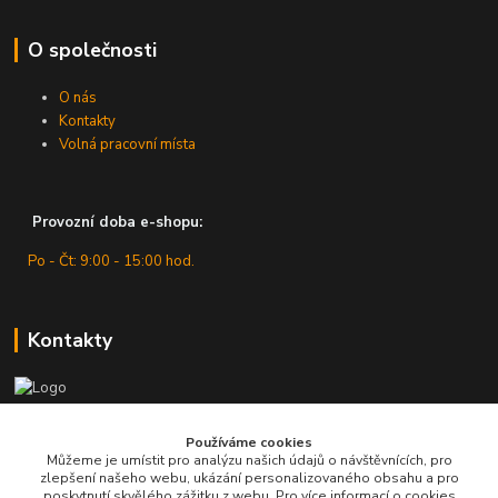
O společnosti
O nás
Kontakty
Volná pracovní místa
Provozní doba e-shopu:
Po - Čt: 9:00 - 15:00 hod.
Kontakty
Zákaznická podpora
Používáme cookies
+420 607 430 416
Můžeme je umístit pro analýzu našich údajů o návštěvnících, pro
(Po - Čt: 9 - 15 hod.)
zlepšení našeho webu, ukázání personalizovaného obsahu a pro
poskytnutí skvělého zážitku z webu. Pro více informací o cookies