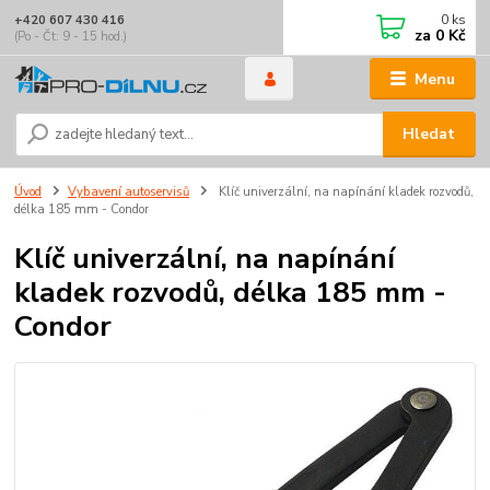
0
ks
+420 607 430 416
za
0 Kč
(Po - Čt: 9 - 15 hod.)
Menu
Hledat
Úvod
Vybavení autoservisů
Klíč univerzální, na napínání kladek rozvodů,
délka 185 mm - Condor
Klíč univerzální, na napínání
kladek rozvodů, délka 185 mm -
Condor