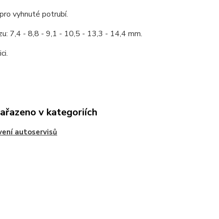
pro vyhnuté potrubí.
zu: 7,4 - 8,8 - 9,1 - 10,5 - 13,3 - 14,4 mm.
ci.
zařazeno v kategoriích
ení autoservisů