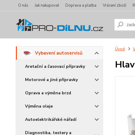
O nás
Jak nakupovat
Doprava a platba
Vrácení zboží
R
Úvod
V
Vybavení autoservisů
Hlav
Aretační a časovací přípravky
Motorové a jiné přípravky
Oprava a výměna brzd
Výměna oleje
Autoelektrikářské nářadí
Diagnostika, testery a