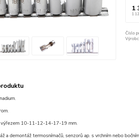
1 
1 1
Číslo p
Výrobc
produktu
nadium.
rom.
s výřezem 10-11-12-14-17-19 mm.
áž a demontáž termosnímačů, senzorů ap. s vrchním nebo bočním