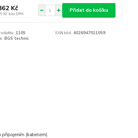
362 Kč
Přidat do košíku
25 Kč
bez DPH
roduktu:
1105
EAN kód:
4026947011059
e:
BGS technic
 připojením (kabelem).