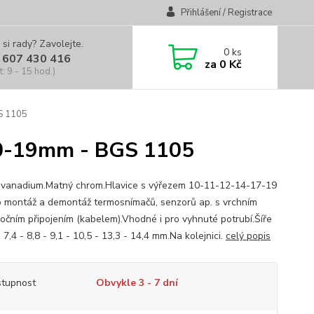
Přihlášení / Registrace
 si rady? Zavolejte.
0
ks
 607 430 416
za
0 Kč
t: 9 - 15 hod.)
S 1105
 10-19mm - BGS 1105
vanadium.Matný chrom.Hlavice s výřezem 10-11-12-14-17-19
 montáž a demontáž termosnímačů, senzorů ap. s vrchním
očním připojením (kabelem).Vhodné i pro vyhnuté potrubí.Šíře
 7,4 - 8,8 - 9,1 - 10,5 - 13,3 - 14,4 mm.Na kolejnici.
celý popis
tupnost
Obvykle 3 - 7 dní