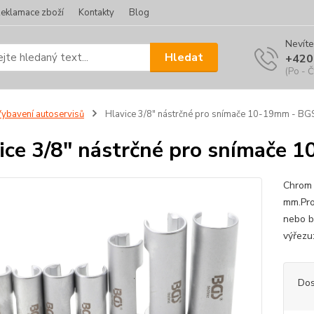
eklamace zboží
Kontakty
Blog
Nevíte
Hledat
+420
(Po - Č
ybavení autoservisů
Hlavice 3/8" nástrčné pro snímače 10-19mm - BG
ice 3/8" nástrčné pro snímače
Chrom 
mm.Pro
nebo b
výřezu:
Dos