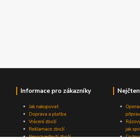
Informace pro zákazníky
Nejčten
Jak nakupovat
Operac
Doprava a platba
připra
Vrácení zboží
Rázový
Reklamace zboží
jak sp
Nevyzvednutí zboží
Co by 