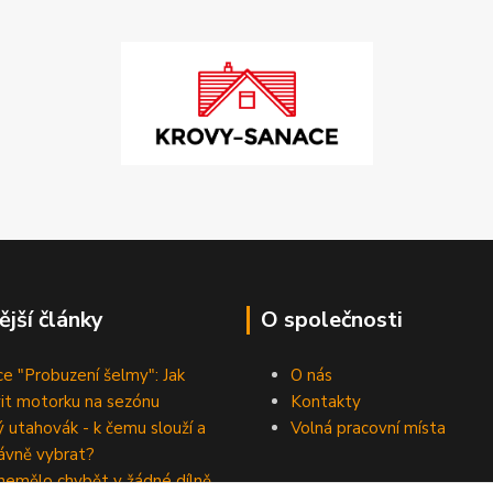
ější články
O společnosti
e "Probuzení šelmy": Jak
O nás
vit motorku na sezónu
Kontakty
 utahovák - k čemu slouží a
Volná pracovní místa
rávně vybrat?
nemělo chybět v žádné dílně