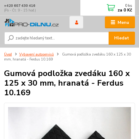
0
ks
+420 607 430 416
za
0 Kč
(Po - Čt: 9 - 15 hod.)
Menu
Hledat
Úvod
Vybavení autoservisů
Gumová podložka zvedáku 160 x 125 x 30
mm, hranatá - Ferdus 10.169
Gumová podložka zvedáku 160 x
125 x 30 mm, hranatá - Ferdus
10.169