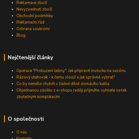
Reklamace zboží
Nevyzvednutí zboží
Obchodní podmínky
Reklamační řád
Ochrana soukromí
Blog
Nejčtenější články
Operace "Probuzení šelmy": Jak připravit motorku na sezónu
Rázový utahovák - k čemu slouží a jak správně vybrat?
Co by nemělo chybět v žádné dílně domácího kutila
Objednanou zásilku z e-shopu raději přijměte, vyhnete se tak
zbytečným komplikacím
O společnosti
O nás
Kontakty