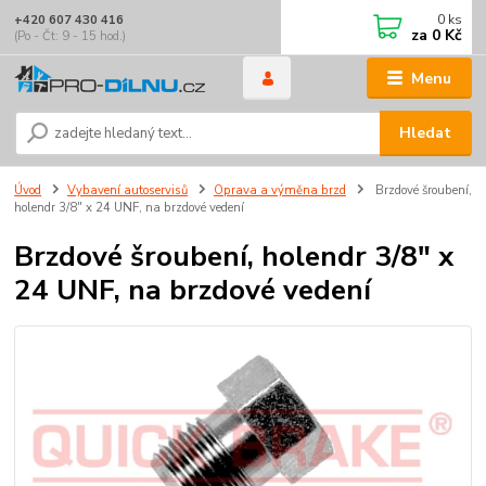
0
ks
+420 607 430 416
za
0 Kč
(Po - Čt: 9 - 15 hod.)
Menu
Hledat
Úvod
Vybavení autoservisů
Oprava a výměna brzd
Brzdové šroubení,
holendr 3/8" x 24 UNF, na brzdové vedení
Brzdové šroubení, holendr 3/8" x
24 UNF, na brzdové vedení