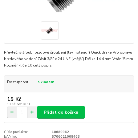
Převlečný šroub, brzdové šroubení (tzv. holendr) Quick Brake Pro opravu
brzdového vedení Závit 3/8" x 24 UNF (vnější) Délka 14,4 mm Vrtání 5 mm
Rozměr klíče 10
celý popis
Dostupnost
Skladem
15 Kč
13 Kč
bez DPH
Přidat do košíku
Číslo produktu:
10680962
EAN kód:
5706021008463