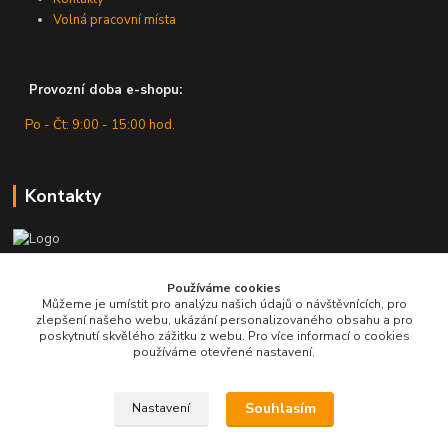
Volná pracovní místa
Provozní doba e-shopu:
Po - Čt: 9:00 - 15:00 hod.
Kontakty
Zákaznická podpora
Používáme cookies
+420 607 430 416
Můžeme je umístit pro analýzu našich údajů o návštěvnících, pro
(Po - Čt: 9 - 15 hod.)
zlepšení našeho webu, ukázání personalizovaného obsahu a pro
poskytnutí skvělého zážitku z webu. Pro více informací o cookies
info@pro-dilnu.cz
používáme otevřené nastavení.
Souhlasím
Nastavení