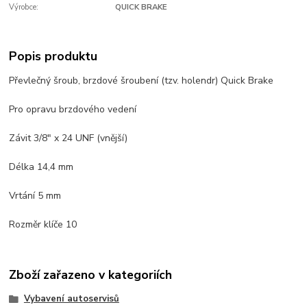
Výrobce:
QUICK BRAKE
Popis produktu
Převlečný šroub, brzdové šroubení (tzv. holendr) Quick Brake
Pro opravu brzdového vedení
Závit 3/8" x 24 UNF (vnější)
Délka 14,4 mm
Vrtání 5 mm
Rozměr klíče 10
Zboží zařazeno v kategoriích
Vybavení autoservisů