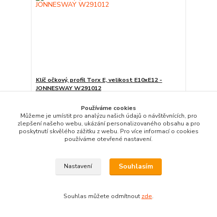
Klíč očkový, profil Torx E, velikost E10xE12 -
JONNESWAY W291012
157 Kč
Skladem
Používáme cookies
130 Kč
bez DPH
Můžeme je umístit pro analýzu našich údajů o návštěvnících, pro
Přidat do košíku
zlepšení našeho webu, ukázání personalizovaného obsahu a pro
poskytnutí skvělého zážitku z webu. Pro více informací o cookies
používáme otevřené nastavení.
Souhlasím
Nastavení
Souhlas můžete odmítnout
zde
.