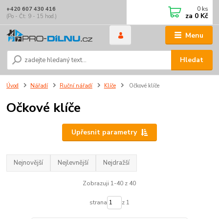
0
ks
+420 607 430 416
za
0 Kč
(Po - Čt: 9 - 15 hod.)
Menu
Hledat
Úvod
Nářadí
Ruční nářadí
Klíče
Očkové klíče
Očkové klíče
Upřesnit parametry
Nejnovější
Nejlevnější
Nejdražší
Zobrazuji 1-40 z 40
strana
z 1