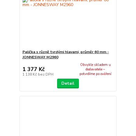
Palička s různě tvrdými hlavami, průměr 60 mm -
JONNESWAY M2960
Obvykle skladem u
1 377 Kč
dodavatele –
potvrdíme po ověření
1 138 Kč
bez DPH
Detail