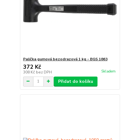
Palička gumová bezodrazová 1 kg - BGS 1863
372 Kč
Skladem
308 Kč
bez DPH
Přidat do košíku