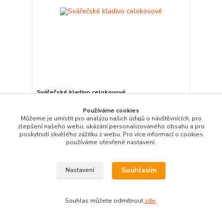
Svářečské kladivo celokovové
121 Kč
Používáme cookies
Obvykle 3 - 7 dní
100 Kč
bez DPH
Můžeme je umístit pro analýzu našich údajů o návštěvnících, pro
zlepšení našeho webu, ukázání personalizovaného obsahu a pro
Detail
poskytnutí skvělého zážitku z webu. Pro více informací o cookies
používáme otevřené nastavení.
strana
z 1
Souhlasím
Nastavení
Souhlas můžete odmítnout
zde
.