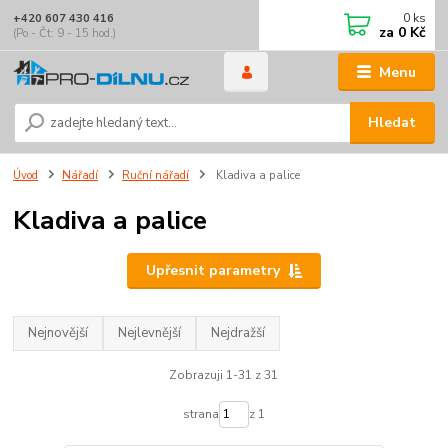
0
ks
+420 607 430 416
za
0 Kč
(Po - Čt: 9 - 15 hod.)
Menu
Hledat
Úvod
Nářadí
Ruční nářadí
Kladiva a palice
Kladiva a palice
Upřesnit parametry
Nejnovější
Nejlevnější
Nejdražší
Zobrazuji 1-31 z 31
strana
z 1