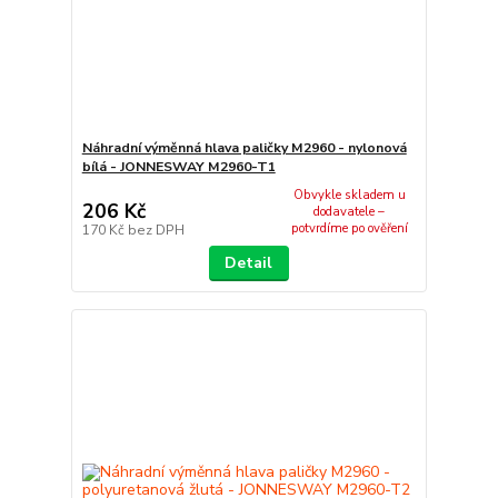
Náhradní výměnná hlava paličky M2960 - nylonová
bílá - JONNESWAY M2960-T1
Obvykle skladem u
206 Kč
dodavatele –
potvrdíme po ověření
170 Kč
bez DPH
Detail