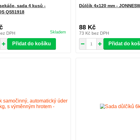
sekáče, sada 4 kusů -
Důlčík 4x120 mm - JONNES
S QS51918
č
88 Kč
Skladem
bez DPH
73 Kč
bez DPH
Přidat do košíku
Přidat do ko