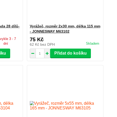
ada 28 dílů-
Vyrážeč, rozměr 2x30 mm, délka 115 mm
- JONNESWAY M63102
75 Kč
vykle 3 - 7
dní
Skladem
62 Kč
bez DPH
šíku
Přidat do košíku