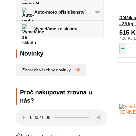
Auto-moto příslušenství
Důlčík 
- 25 kg
Vymetáme ze skladu
515 K
426 Kč
Novinky
Zobrazit všechny novinky
Proč nakupovat zrovna u
nás?