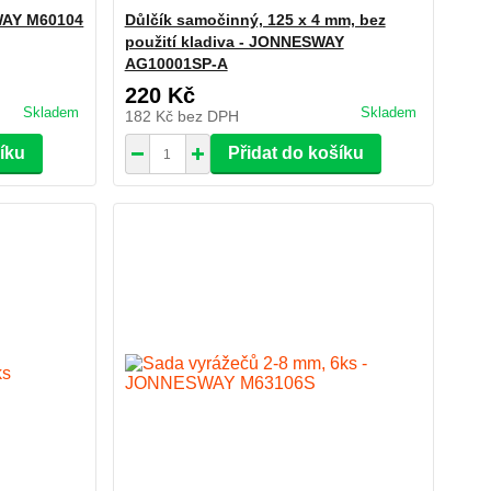
WAY M60104
Důlčík samočinný, 125 x 4 mm, bez
použití kladiva - JONNESWAY
AG10001SP-A
220 Kč
Skladem
Skladem
182 Kč
bez DPH
šíku
Přidat do košíku