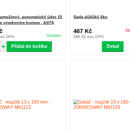
samočinný, automatický úder 15
Sada důlčíků 6ks
, s výměnným hrotem - ASTA
č
467 Kč
Ob
Skladem
bez DPH
386 Kč
bez DPH
Přidat do košíku
Detail