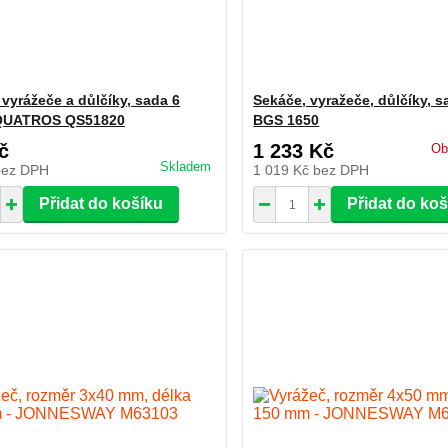
 vyrážeče a důlčíky, sada 6
Sekáče, vyražeče, důlčíky, s
 QUATROS QS51820
BGS 1650
č
1 233 Kč
Ob
Skladem
bez DPH
1 019 Kč
bez DPH
Přidat do košíku
Přidat do ko