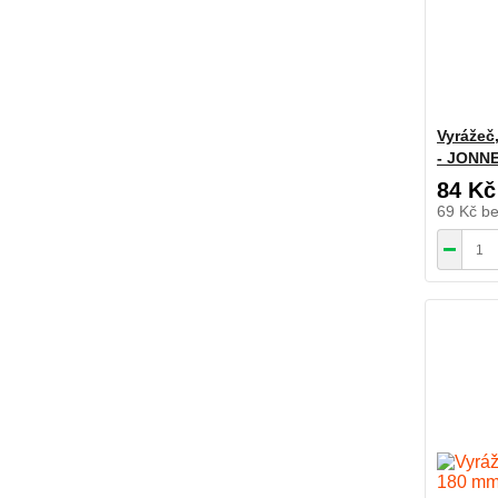
Vyrážeč
- JONN
84 Kč
69 Kč
b