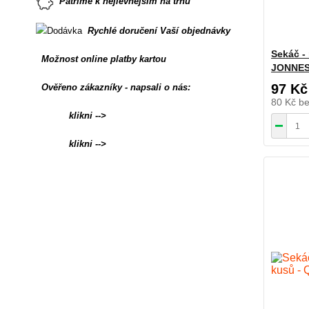
Patříme k nejlevnějším na trhu
Rychlé doručení Vaší objednávky
Sekáč - 
Možnost online platby kartou
JONNES
97 Kč
Ověřeno zákazníky - napsali o nás:
80 Kč
b
klikni -->
klikni -->