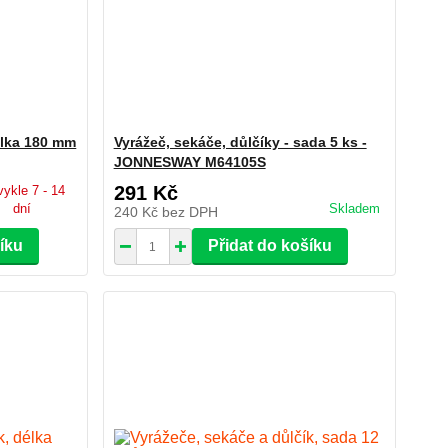
élka 180 mm
Vyrážeč, sekáče, důlčíky - sada 5 ks -
JONNESWAY M64105S
291 Kč
ykle 7 - 14
dní
Skladem
240 Kč
bez DPH
šíku
Přidat do košíku