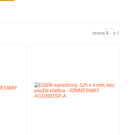
strana
z 1