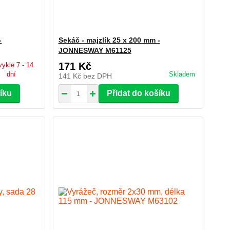
-
Sekáč - majzlík 25 x 200 mm -
JONNESWAY M61125
171 Kč
ykle 7 - 14
dní
Skladem
141 Kč
bez DPH
šíku
Přidat do košíku