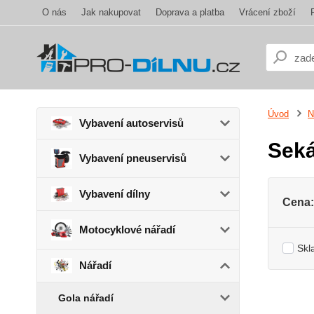
O nás
Jak nakupovat
Doprava a platba
Vrácení zboží
Úvod
N
Vybavení autoservisů
Seká
Vybavení pneuservisů
Vybavení dílny
Cena:
Motocyklové nářadí
Skl
Nářadí
Gola nářadí