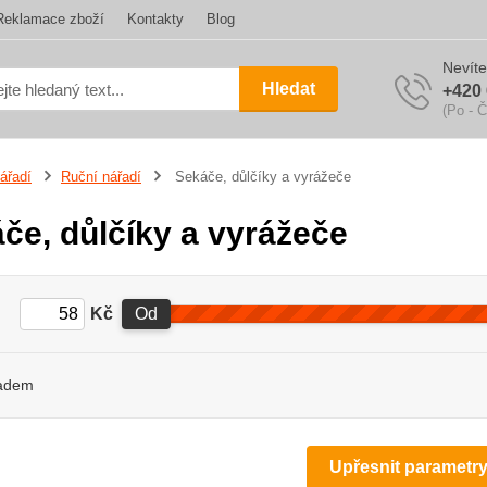
Reklamace zboží
Kontakty
Blog
Nevíte
Hledat
+420 
(Po - Č
ářadí
Ruční nářadí
Sekáče, důlčíky a vyrážeče
če, důlčíky a vyrážeče
Kč
Od
adem
Upřesnit parametr