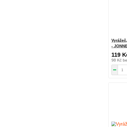
Vyrážeč
- JONN
119 K
98 Kč
b