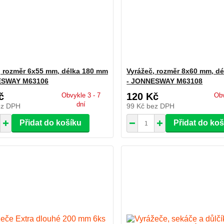
, rozměr 6x55 mm, délka 180 mm
Vyrážeč, rozměr 8x60 mm, d
ESWAY M63106
- JONNESWAY M63108
č
120 Kč
Obvykle 3 - 7
Obv
dní
ez DPH
99 Kč
bez DPH
Přidat do košíku
Přidat do ko