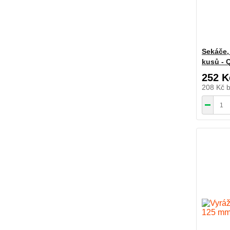
Sekáče,
kusů -
252 K
208 Kč