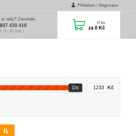
Přihlášení / Registrace
 si rady? Zavolejte.
0
ks
607 430 416
za
0 Kč
t: 9 - 15 hod.)
Do
Kč
y