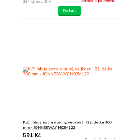
potvrdíme po ověření
324 Kč
bez DPH
Detail
Klíč Imbus extra dlouhý, velikost H22, délka 300
mm - JONNESWAY H02M122
591 Kč