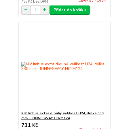
Obvykle 7 - 14 dní
488 Kč
bez DPH
Přidat do košíku
Klíč Imbus extra dlouhý, velikost H24, délka 330
mm - JONNESWAY H02M124
731 Kč