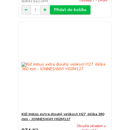
Obvykle 7 - 14 dní
604 Kč
bez DPH
Přidat do košíku
Klíč Imbus extra dlouhý, velikost H27, délka 360
mm - JONNESWAY H02M127
Obvykle skladem u