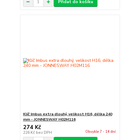
Přidat do košíku
Klíč Imbus extra dlouhý, velikost H16, délka 240
mm - JONNESWAY H02M116
274 Kč
Obvykle 7 - 14 dní
226 Kč
bez DPH