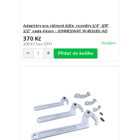
Adaptéry pro ráčnové klíče, rozměry 1/4", 3/8",
1/2", sada 4 kusy - JONNESWAY W45316S-AD
370 Kč
Skladem
306 Kč
bez DPH
Přidat do košíku