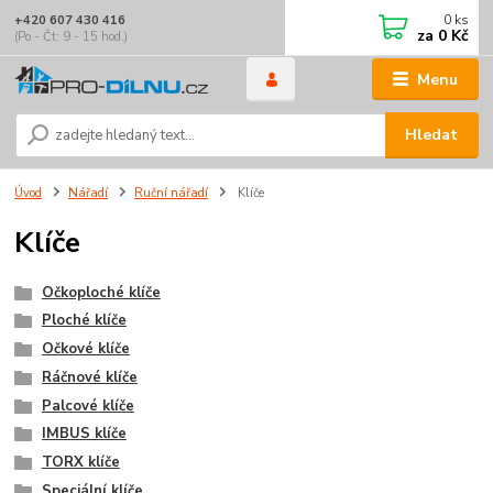
0
ks
+420 607 430 416
za
0 Kč
(Po - Čt: 9 - 15 hod.)
Menu
Hledat
Úvod
Nářadí
Ruční nářadí
Klíče
Klíče
Očkoploché klíče
Ploché klíče
Očkové klíče
Ráčnové klíče
Palcové klíče
IMBUS klíče
TORX klíče
Speciální klíče