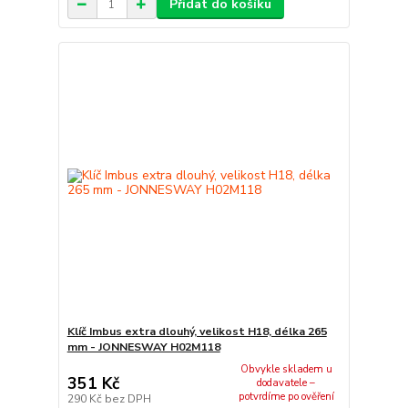
Přidat do košíku
Klíč Imbus extra dlouhý, velikost H18, délka 265
mm - JONNESWAY H02M118
Obvykle skladem u
351 Kč
dodavatele –
potvrdíme po ověření
290 Kč
bez DPH