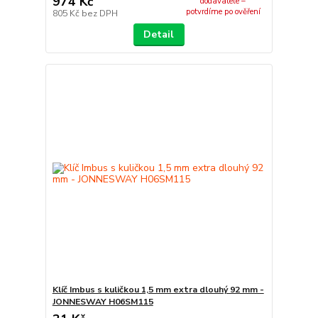
974 Kč
dodavatele –
potvrdíme po ověření
805 Kč
bez DPH
Detail
Klíč Imbus s kuličkou 1,5 mm extra dlouhý 92 mm -
JONNESWAY H06SM115