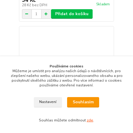
34 Kč
Skladem
28 Kč
bez DPH
Přidat do košíku
Používáme cookies
Můžeme je umístit pro analýzu našich údajů o návštěvnících, pro
zlepšení našeho webu, ukázání personalizovaného obsahu a pro
poskytnutí skvělého zážitku z webu. Pro více informací o cookies
používáme otevřené nastavení.
Souhlasím
Nastavení
Souhlas můžete odmítnout
zde
.
Klíč Imbus s kuličkou 3 mm extra dlouhý 130 mm -
JONNESWAY H06SM130
40 Kč