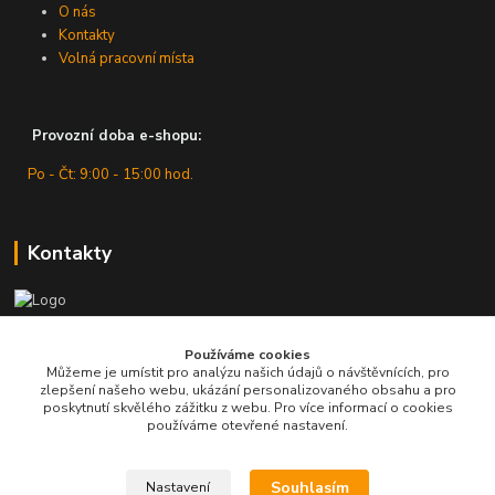
O nás
Kontakty
Volná pracovní místa
Provozní doba e-shopu:
Po - Čt: 9:00 - 15:00 hod.
Kontakty
Zákaznická podpora
Používáme cookies
+420 607 430 416
Můžeme je umístit pro analýzu našich údajů o návštěvnících, pro
(Po - Čt: 9 - 15 hod.)
zlepšení našeho webu, ukázání personalizovaného obsahu a pro
poskytnutí skvělého zážitku z webu. Pro více informací o cookies
info@pro-dilnu.cz
používáme otevřené nastavení.
Souhlasím
Nastavení