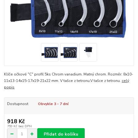
Klíče očkové "C" profil 5ks Chrom vanadium. Matný chrom. Rozměr: 8x10-
11x13-14x15-17x19-21x22 mm. V tašce z tetronu.V tašce z tetronu.
celý
popis
Dostupnost
Obvykle 3 - 7 dní
918 Kč
759 Kč
bez DPH
Přidat do košíku