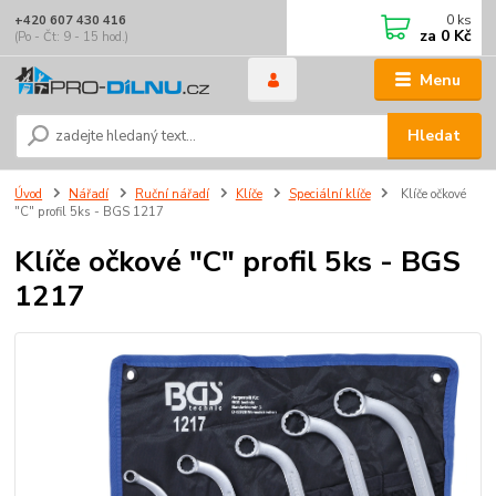
0
ks
+420 607 430 416
za
0 Kč
(Po - Čt: 9 - 15 hod.)
Menu
Hledat
Úvod
Nářadí
Ruční nářadí
Klíče
Speciální klíče
Klíče očkové
"C" profil 5ks - BGS 1217
Klíče očkové "C" profil 5ks - BGS
1217