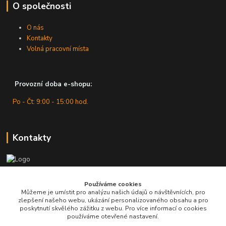
O společnosti
O nás
Kontakty
Volná pracovní místa
Provozní doba e-shopu:
Po - Čt: 9:00 - 15:00 hod.
Kontakty
Zákaznická podpora
Používáme cookies
+420 607 430 416
Můžeme je umístit pro analýzu našich údajů o návštěvnících, pro
(Po - Čt: 9 - 15 hod.)
zlepšení našeho webu, ukázání personalizovaného obsahu a pro
poskytnutí skvělého zážitku z webu. Pro více informací o cookies
info@pro-dilnu.cz
používáme otevřené nastavení.