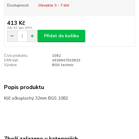
Dostupnost
Obvykle 3 - 7 dní
413 Kč
342 Kč
bez DPH
Přidat do košíku
Číslo produktu:
1082
EAN kód:
4026947010823
Výrobce:
BGS technic
Popis produktu
Klíč očkoplochý 32mm BGS 1082
Zboží zařazeno v kategoriích