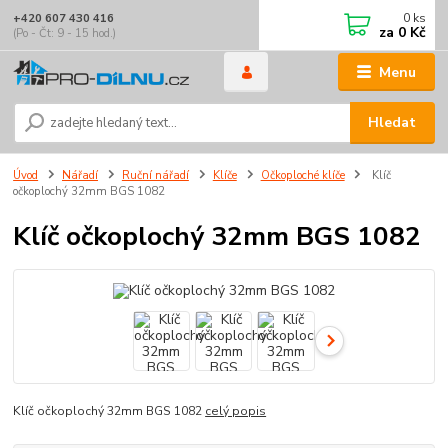
0
ks
+420 607 430 416
za
0 Kč
(Po - Čt: 9 - 15 hod.)
Menu
Hledat
Úvod
Nářadí
Ruční nářadí
Klíče
Očkoploché klíče
Klíč
očkoplochý 32mm BGS 1082
Klíč očkoplochý 32mm BGS 1082
Klíč očkoplochý 32mm BGS 1082
celý popis