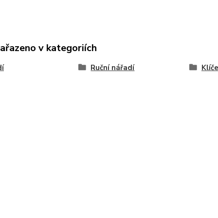
zařazeno v kategoriích
í
Ruční nářadí
Klíč