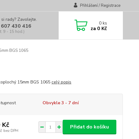
Přihlášení / Registrace
 si rady? Zavolejte.
0
ks
 607 430 416
za
0 Kč
t: 9 - 15 hod.)
 15mm BGS 1065
čkoplochý 15mm BGS 1065
celý popis
tupnost
Obvykle 3 - 7 dní
 Kč
Přidat do košíku
Kč
bez DPH