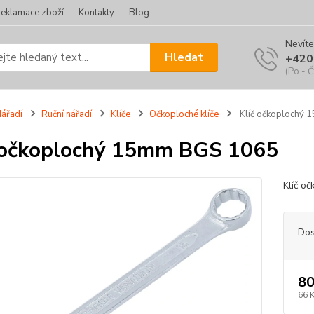
eklamace zboží
Kontakty
Blog
Nevíte
Hledat
+420
(Po - Č
ářadí
Ruční nářadí
Klíče
Očkoploché klíče
Klíč očkoplochý
 očkoplochý 15mm BGS 1065
Klíč o
Dos
80
66 