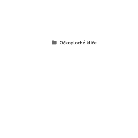
e
Očkoploché klíče