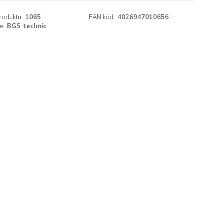
roduktu:
1065
EAN kód:
4026947010656
e:
BGS technic