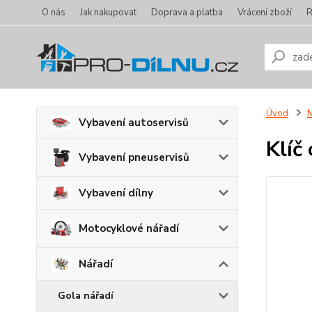
O nás
Jak nakupovat
Doprava a platba
Vrácení zboží
R
Úvod
N
Vybavení autoservisů
Klíč
Vybavení pneuservisů
Vybavení dílny
Motocyklové nářadí
Nářadí
Gola nářadí