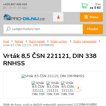
0
ks
+420 607 430 416
za
0 Kč
(Po - Čt: 9 - 15 hod.)
Menu
Hledat
Úvod
Nářadí
Ruční nářadí
Vrtáky a frézy
Vrtáky samostatné
Vrták 8,5 ČSN 221121, DIN 338 RNHSS
Vrták 8,5 ČSN 221121, DIN 338
RNHSS
Vrták do kovu, oceli a dalších materiálů, pasivovaný 1121RNHSS0850