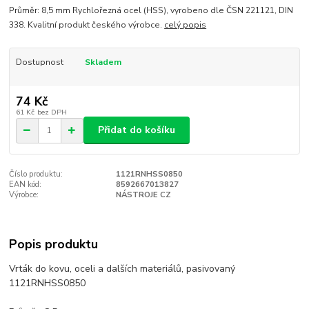
Průměr: 8,5 mm Rychlořezná ocel (HSS), vyrobeno dle ČSN 221121, DIN
338. Kvalitní produkt českého výrobce.
celý popis
Dostupnost
Skladem
74 Kč
61 Kč
bez DPH
Přidat do košíku
Číslo produktu:
1121RNHSS0850
EAN kód:
8592667013827
Výrobce:
NÁSTROJE CZ
Popis produktu
Vrták do kovu, oceli a dalších materiálů, pasivovaný
1121RNHSS0850