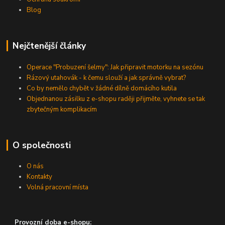
Blog
Nejčtenější články
Operace "Probuzení šelmy": Jak připravit motorku na sezónu
Rázový utahovák - k čemu slouží a jak správně vybrat?
Co by nemělo chybět v žádné dílně domácího kutila
Objednanou zásilku z e-shopu raději přijměte, vyhnete se tak
zbytečným komplikacím
O společnosti
O nás
Kontakty
Volná pracovní místa
Provozní doba e-shopu: