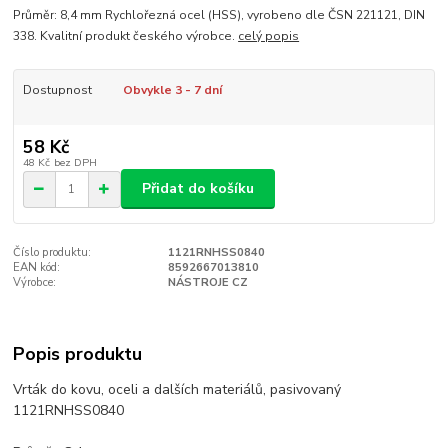
Průměr: 8,4 mm Rychlořezná ocel (HSS), vyrobeno dle ČSN 221121, DIN
338. Kvalitní produkt českého výrobce.
celý popis
Dostupnost
Obvykle 3 - 7 dní
58 Kč
48 Kč
bez DPH
Přidat do košíku
Číslo produktu:
1121RNHSS0840
EAN kód:
8592667013810
Výrobce:
NÁSTROJE CZ
Popis produktu
Vrták do kovu, oceli a dalších materiálů, pasivovaný
1121RNHSS0840