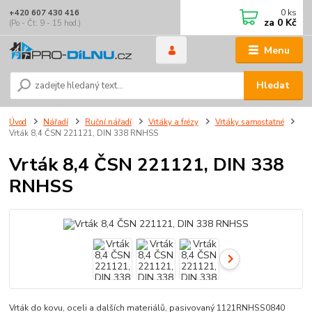
0
ks
+420 607 430 416
za
0 Kč
(Po - Čt: 9 - 15 hod.)
Menu
Hledat
Úvod
Nářadí
Ruční nářadí
Vrtáky a frézy
Vrtáky samostatné
Vrták 8,4 ČSN 221121, DIN 338 RNHSS
Vrták 8,4 ČSN 221121, DIN 338
RNHSS
Vrták do kovu, oceli a dalších materiálů, pasivovaný 1121RNHSS0840