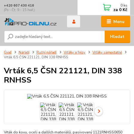
0
ks
+420 607 430 416
za
0 Kč
(Po - Čt: 9 - 15 hod.)
Menu
Hledat
Úvod
Nářadí
Ruční nářadí
Vrtáky a frézy
Vrtáky samostatné
Vrták 6,5 ČSN 221121, DIN 338 RNHSS
Vrták 6,5 ČSN 221121, DIN 338
RNHSS
Vrták do kovu, oceli a dalších materiálů, pasivovaný 1121RNHSS0650