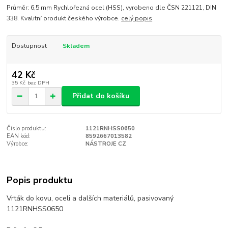
Průměr: 6,5 mm Rychlořezná ocel (HSS), vyrobeno dle ČSN 221121, DIN
338. Kvalitní produkt českého výrobce.
celý popis
Dostupnost
Skladem
42 Kč
35 Kč
bez DPH
Přidat do košíku
Číslo produktu:
1121RNHSS0650
EAN kód:
8592667013582
Výrobce:
NÁSTROJE CZ
Popis produktu
Vrták do kovu, oceli a dalších materiálů, pasivovaný
1121RNHSS0650