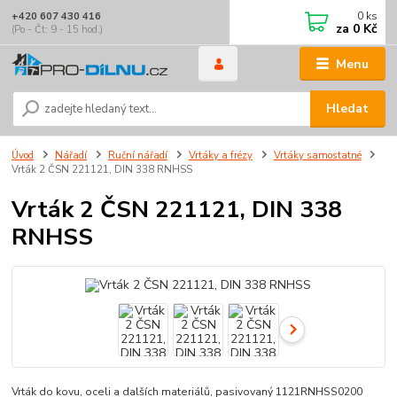
0
ks
+420 607 430 416
za
0 Kč
(Po - Čt: 9 - 15 hod.)
Menu
Hledat
Úvod
Nářadí
Ruční nářadí
Vrtáky a frézy
Vrtáky samostatné
Vrták 2 ČSN 221121, DIN 338 RNHSS
Vrták 2 ČSN 221121, DIN 338
RNHSS
Vrták do kovu, oceli a dalších materiálů, pasivovaný 1121RNHSS0200