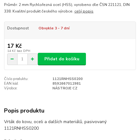
Průměr: 2 mm Rychlořezná ocel (HSS), vyrobeno dle ČSN 221121, DIN
338. Kvalitní produkt českého výrobce.
celý popis
Dostupnost
Obvykle 3 - 7 dní
17 Kč
14 Kč
bez DPH
Přidat do košíku
Číslo produktu:
1121RNHSS0200
EAN kód:
8592667012981
Výrobce:
NÁSTROJE CZ
Popis produktu
Vrták do kovu, oceli a dalších materiálů, pasivovaný
1121RNHSS0200