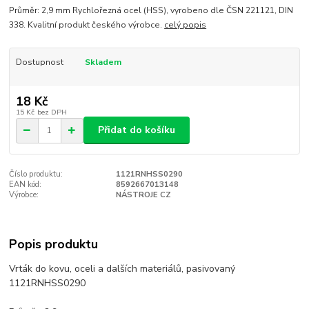
Průměr: 2,9 mm Rychlořezná ocel (HSS), vyrobeno dle ČSN 221121, DIN
338. Kvalitní produkt českého výrobce.
celý popis
Dostupnost
Skladem
18 Kč
15 Kč
bez DPH
Přidat do košíku
Číslo produktu:
1121RNHSS0290
EAN kód:
8592667013148
Výrobce:
NÁSTROJE CZ
Popis produktu
Vrták do kovu, oceli a dalších materiálů, pasivovaný
1121RNHSS0290