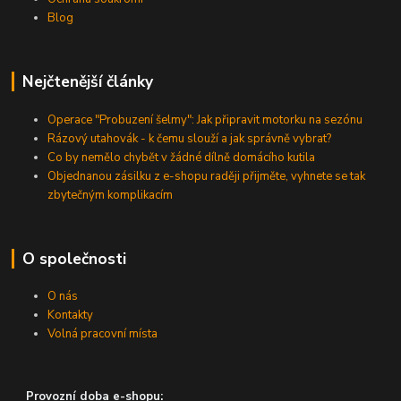
Blog
Nejčtenější články
Operace "Probuzení šelmy": Jak připravit motorku na sezónu
Rázový utahovák - k čemu slouží a jak správně vybrat?
Co by nemělo chybět v žádné dílně domácího kutila
Objednanou zásilku z e-shopu raději přijměte, vyhnete se tak
zbytečným komplikacím
O společnosti
O nás
Kontakty
Volná pracovní místa
Provozní doba e-shopu: