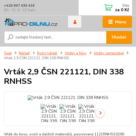
0
ks
+420 607 430 416
za
0 Kč
(Po - Čt: 9 - 15 hod.)
Menu
Hledat
Úvod
Nářadí
Ruční nářadí
Vrtáky a frézy
Vrtáky samostatné
Vrták 2,9 ČSN 221121, DIN 338 RNHSS
Vrták 2,9 ČSN 221121, DIN 338
RNHSS
Vrták do kovu, oceli a dalších materiálů, pasivovaný 1121RNHSS0290