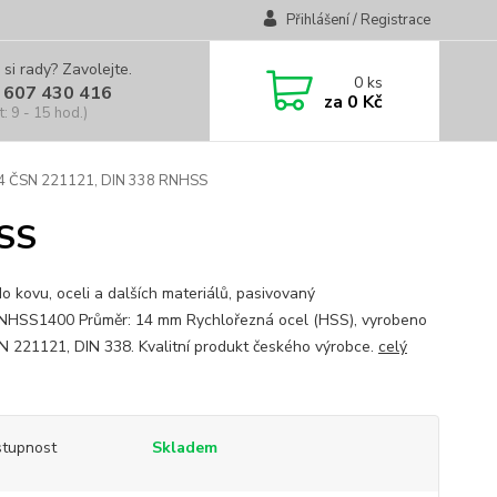
Přihlášení / Registrace
 si rady? Zavolejte.
0
ks
 607 430 416
za
0 Kč
t: 9 - 15 hod.)
14 ČSN 221121, DIN 338 RNHSS
HSS
do kovu, oceli a dalších materiálů, pasivovaný
HSS1400 Průměr: 14 mm Rychlořezná ocel (HSS), vyrobeno
N 221121, DIN 338. Kvalitní produkt českého výrobce.
celý
tupnost
Skladem