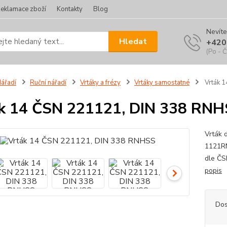
eklamace zboží
Kontakty
Blog
Nevíte
Hledat
+420
(Po - Č
ářadí
Ruční nářadí
Vrtáky a frézy
Vrtáky samostatné
Vrták 
k 14 ČSN 221121, DIN 338 RN
Vrták 
1121RN
dle ČS
popis
Dos