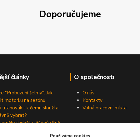
Doporučujeme
ější články
O společnosti
e "Probuzení šelmy": Jak
O nás
vit motorku na sezónu
Kontakty
 utahovák - k čemu slouží a
Volná pracovní místa
rávně vybrat?
nemělo chybět v žádné dílně
ho kutila
Provozní doba e-shopu:
Používáme cookies
anou zásilku z e-shopu raději