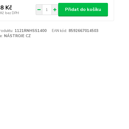
8 Kč
Přidat do košíku
 Kč
bez DPH
roduktu:
1121RNHSS1400
EAN kód:
8592667014503
e:
NÁSTROJE CZ