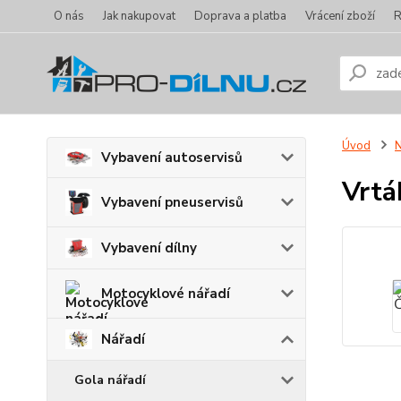
O nás
Jak nakupovat
Doprava a platba
Vrácení zboží
R
Úvod
N
Vybavení autoservisů
Vrtá
Vybavení pneuservisů
Vybavení dílny
Motocyklové nářadí
Nářadí
Gola nářadí