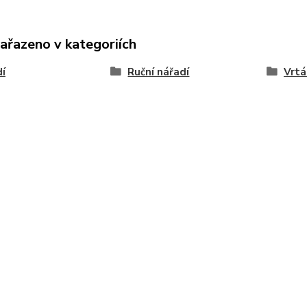
zařazeno v kategoriích
í
Ruční nářadí
Vrtá