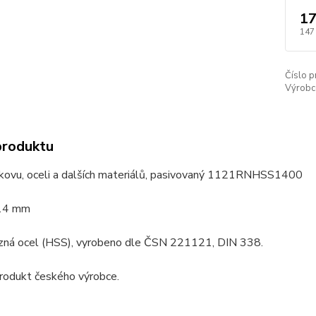
17
147
Číslo p
Výrobc
produktu
 kovu, oceli a dalších materiálů, pasivovaný 1121RNHSS1400
 14 mm
zná ocel (HSS), vyrobeno dle ČSN 221121, DIN 338.
produkt českého výrobce.