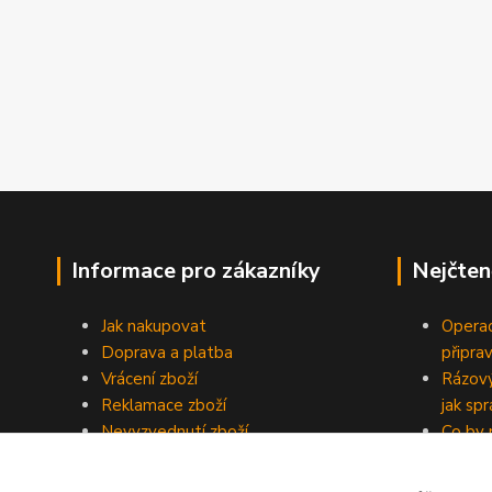
Informace pro zákazníky
Nejčten
Jak nakupovat
Operac
Doprava a platba
připra
Vrácení zboží
Rázový
Reklamace zboží
jak sp
Nevyzvednutí zboží
Co by 
Obchodní podmínky
domácí
Reklamační řád
Objedn