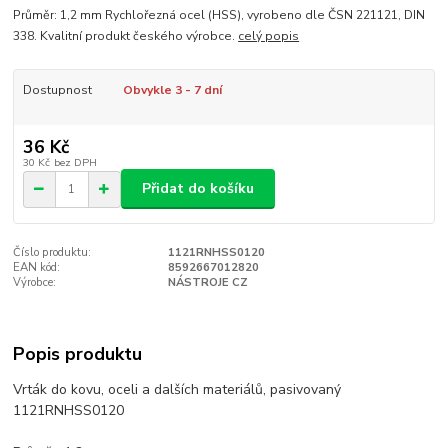
Průměr: 1,2 mm Rychlořezná ocel (HSS), vyrobeno dle ČSN 221121, DIN
338. Kvalitní produkt českého výrobce.
celý popis
Dostupnost
Obvykle 3 - 7 dní
36 Kč
30 Kč
bez DPH
Přidat do košíku
Číslo produktu:
1121RNHSS0120
EAN kód:
8592667012820
Výrobce:
NÁSTROJE CZ
Popis produktu
Vrták do kovu, oceli a dalších materiálů, pasivovaný
1121RNHSS0120