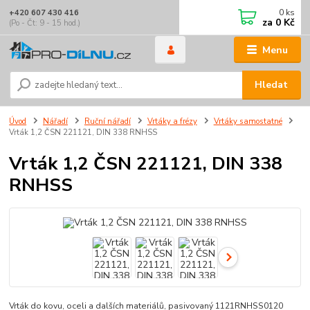
0
ks
+420 607 430 416
za
0 Kč
(Po - Čt: 9 - 15 hod.)
Menu
Hledat
Úvod
Nářadí
Ruční nářadí
Vrtáky a frézy
Vrtáky samostatné
Vrták 1,2 ČSN 221121, DIN 338 RNHSS
Vrták 1,2 ČSN 221121, DIN 338
RNHSS
Vrták do kovu, oceli a dalších materiálů, pasivovaný 1121RNHSS0120