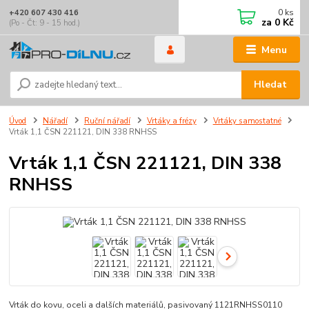
0
ks
+420 607 430 416
za
0 Kč
(Po - Čt: 9 - 15 hod.)
Menu
Hledat
Úvod
Nářadí
Ruční nářadí
Vrtáky a frézy
Vrtáky samostatné
Vrták 1,1 ČSN 221121, DIN 338 RNHSS
Vrták 1,1 ČSN 221121, DIN 338
RNHSS
Vrták do kovu, oceli a dalších materiálů, pasivovaný 1121RNHSS0110