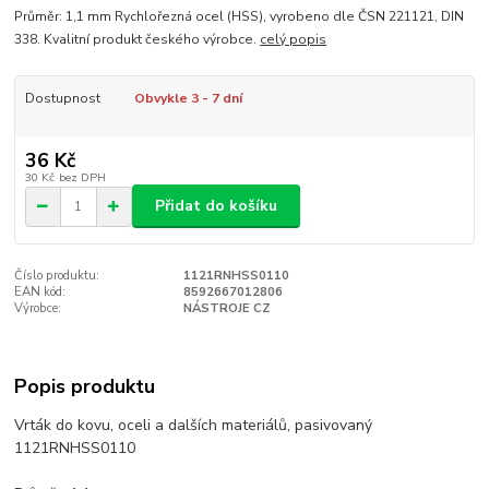
Průměr: 1,1 mm Rychlořezná ocel (HSS), vyrobeno dle ČSN 221121, DIN
338. Kvalitní produkt českého výrobce.
celý popis
Dostupnost
Obvykle 3 - 7 dní
36 Kč
30 Kč
bez DPH
Přidat do košíku
Číslo produktu:
1121RNHSS0110
EAN kód:
8592667012806
Výrobce:
NÁSTROJE CZ
Popis produktu
Vrták do kovu, oceli a dalších materiálů, pasivovaný
1121RNHSS0110