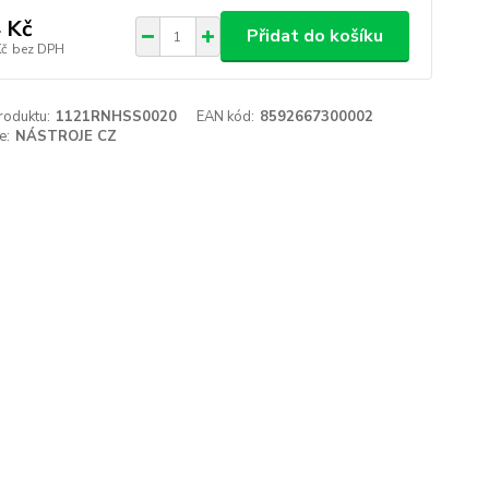
 Kč
Přidat do košíku
Kč
bez DPH
roduktu:
1121RNHSS0020
EAN kód:
8592667300002
e:
NÁSTROJE CZ