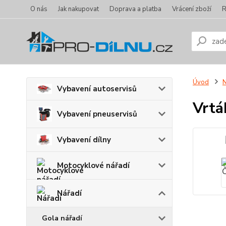
O nás
Jak nakupovat
Doprava a platba
Vrácení zboží
R
Úvod
N
Vybavení autoservisů
Vrtá
Vybavení pneuservisů
Vybavení dílny
Motocyklové nářadí
Nářadí
Gola nářadí