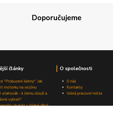
Doporučujeme
ější články
O společnosti
e "Probuzení šelmy": Jak
O nás
vit motorku na sezónu
Kontakty
 utahovák - k čemu slouží a
Volná pracovní místa
rávně vybrat?
nemělo chybět v žádné dílně
ho kutila