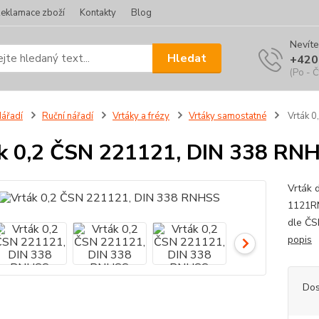
eklamace zboží
Kontakty
Blog
Nevíte
Hledat
+420
(Po - Č
ářadí
Ruční nářadí
Vrtáky a frézy
Vrtáky samostatné
Vrták 
k 0,2 ČSN 221121, DIN 338 RN
Vrták 
1121RN
dle ČS
popis
Dos