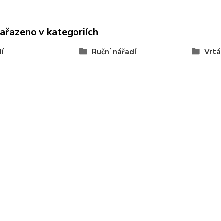
zařazeno v kategoriích
í
Ruční nářadí
Vrtá