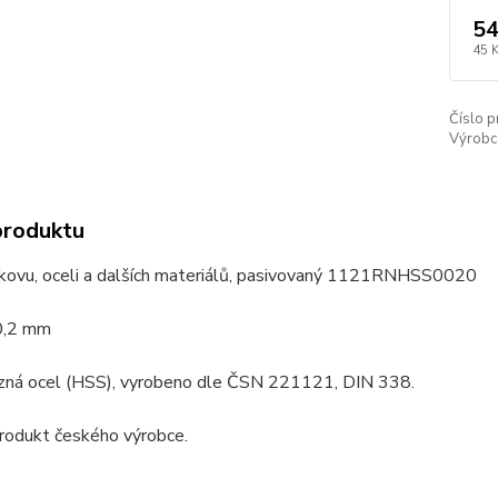
54
45 
Číslo p
Výrobc
produktu
 kovu, oceli a dalších materiálů, pasivovaný 1121RNHSS0020
0,2 mm
zná ocel (HSS), vyrobeno dle ČSN 221121, DIN 338.
produkt českého výrobce.