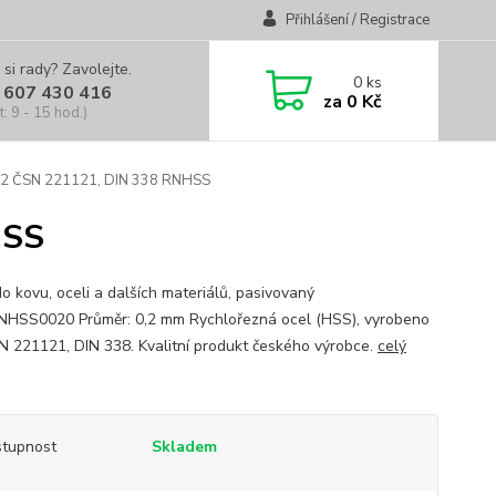
Přihlášení / Registrace
 si rady? Zavolejte.
0
ks
 607 430 416
za
0 Kč
t: 9 - 15 hod.)
0,2 ČSN 221121, DIN 338 RNHSS
HSS
do kovu, oceli a dalších materiálů, pasivovaný
HSS0020 Průměr: 0,2 mm Rychlořezná ocel (HSS), vyrobeno
N 221121, DIN 338. Kvalitní produkt českého výrobce.
celý
tupnost
Skladem