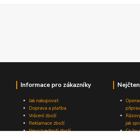
Informace pro zákazníky
Nejčten
Jak nakupovat
Operac
Doprava a platba
připra
Vrácení zboží
Rázový
Reklamace zboží
jak sp
Nevyzvednutí zboží
Co by 
Obchodní podmínky
domácí