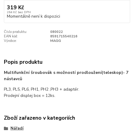
319 Kč
264 Kč
bez DPH
Momentálně není k dispozici
Číslo produktu:
080022
EAN kód:
8591715540216
Výrobce:
MAGG
Popis produktu
Multifunkční šroubovák s možností prodloužení(teleskop)- 7
nástavců
PL3, PL5, PL6, PH1, PH2 ,PH3 + adaptér.
Prodejní displej box = 12ks.
Zboží zařazeno v kategoriích
Nářadí