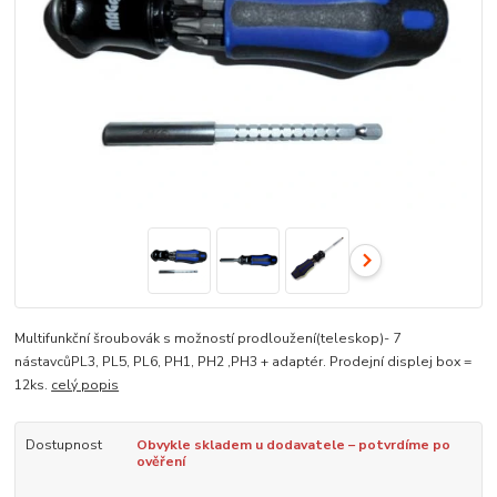
Multifunkční šroubovák s možností prodloužení(teleskop)- 7
nástavcůPL3, PL5, PL6, PH1, PH2 ,PH3 + adaptér. Prodejní displej box =
12ks.
celý popis
Dostupnost
Obvykle skladem u dodavatele – potvrdíme po
ověření