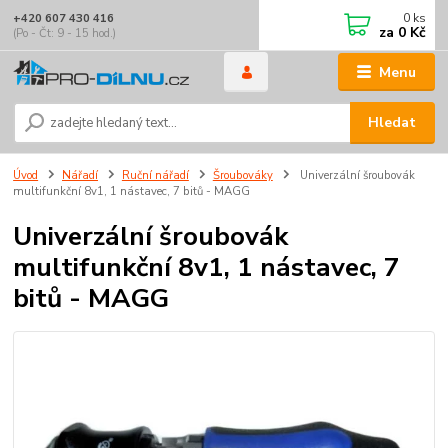
0
ks
+420 607 430 416
za
0 Kč
(Po - Čt: 9 - 15 hod.)
Menu
Hledat
Úvod
Nářadí
Ruční nářadí
Šroubováky
Univerzální šroubovák
multifunkční 8v1, 1 nástavec, 7 bitů - MAGG
Univerzální šroubovák
multifunkční 8v1, 1 nástavec, 7
bitů - MAGG