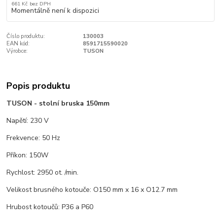
661 Kč
bez DPH
Momentálně není k dispozici
Číslo produktu:
130003
EAN kód:
8591715590020
Výrobce:
TUSON
Popis produktu
TUSON - stolní bruska 150mm
Napětí: 230 V
Frekvence: 50 Hz
Příkon: 150W
Rychlost: 2950 ot. /min.
Velikost brusného kotouče: O150 mm x 16 x O12.7 mm
Hrubost kotoučů: P36 a P60