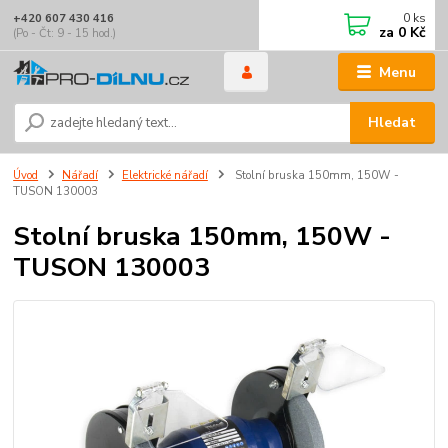
0
ks
+420 607 430 416
za
0 Kč
(Po - Čt: 9 - 15 hod.)
Menu
Hledat
Úvod
Nářadí
Elektrické nářadí
Stolní bruska 150mm, 150W -
TUSON 130003
Stolní bruska 150mm, 150W -
TUSON 130003