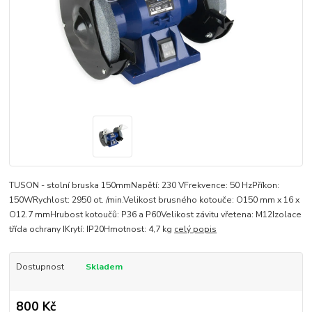
TUSON - stolní bruska 150mmNapětí: 230 VFrekvence: 50 HzPříkon:
150WRychlost: 2950 ot. /min.Velikost brusného kotouče: O150 mm x 16 x
O12.7 mmHrubost kotoučů: P36 a P60Velikost závitu vřetena: M12Izolace
třída ochrany IKrytí: IP20Hmotnost: 4,7 kg
celý popis
Dostupnost
Skladem
800 Kč