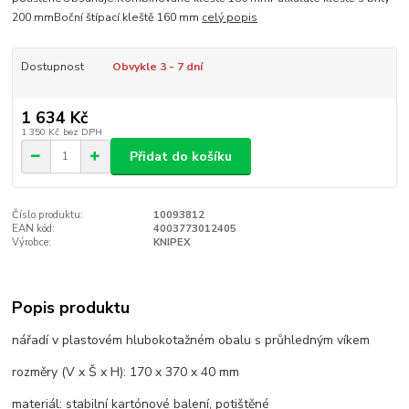
200 mmBoční štípací kleště 160 mm
celý popis
Dostupnost
Obvykle 3 - 7 dní
1 634 Kč
1 350 Kč
bez DPH
Přidat do košíku
Číslo produktu:
10093812
EAN kód:
4003773012405
Výrobce:
KNIPEX
Popis produktu
nářadí v plastovém hlubokotažném obalu s průhledným víkem
rozměry (V x Š x H): 170 x 370 x 40 mm
materiál: stabilní kartónové balení, potištěné