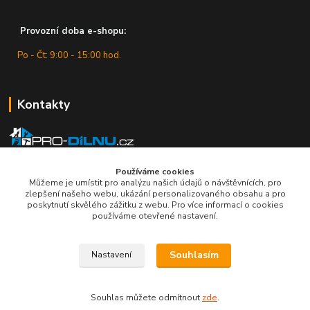
Provozní doba e-shopu:
Po - Čt: 9:00 - 15:00 hod.
Kontakty
Zákaznická podpora
+420 607 430 416
Používáme cookies
Můžeme je umístit pro analýzu našich údajů o návštěvnících, pro
(Po - Čt: 9 - 15 hod.)
zlepšení našeho webu, ukázání personalizovaného obsahu a pro
poskytnutí skvělého zážitku z webu. Pro více informací o cookies
info@pro-dilnu.cz
používáme otevřené nastavení.
Souhlasím
Nastavení
© Copyright 2019 - 2026 R&K Company, s.r.o. Všechna práva vyhrazena.
Souhlas můžete odmítnout
zde
.
Vytvořeno na
Eshop-rychle.cz