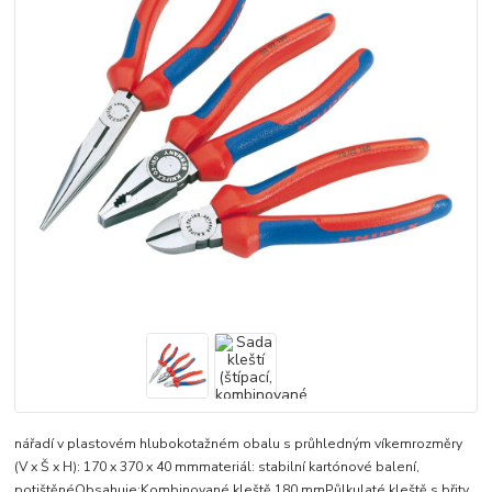
nářadí v plastovém hlubokotažném obalu s průhledným víkemrozměry
(V x Š x H): 170 x 370 x 40 mmmateriál: stabilní kartónové balení,
potištěnéObsahuje:Kombinované kleště 180 mmPůlkulaté kleště s břity