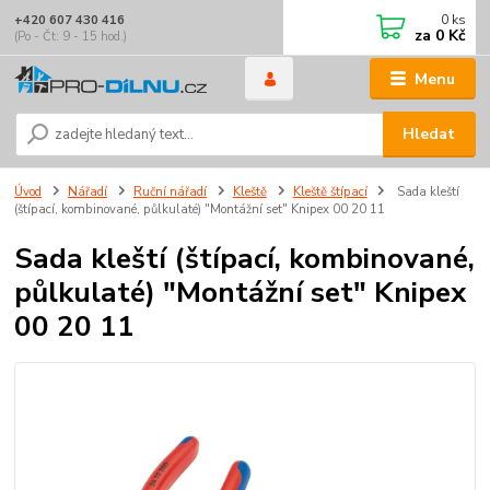
0
ks
+420 607 430 416
za
0 Kč
(Po - Čt: 9 - 15 hod.)
Menu
Hledat
Úvod
Nářadí
Ruční nářadí
Kleště
Kleště štípací
Sada kleští
(štípací, kombinované, půlkulaté) "Montážní set" Knipex 00 20 11
Sada kleští (štípací, kombinované,
půlkulaté) "Montážní set" Knipex
00 20 11