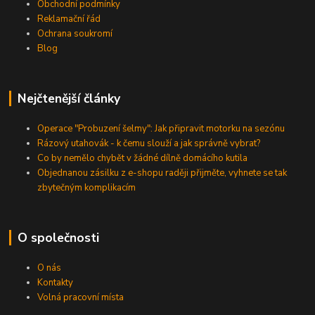
Obchodní podmínky
Reklamační řád
Ochrana soukromí
Blog
Nejčtenější články
Operace "Probuzení šelmy": Jak připravit motorku na sezónu
Rázový utahovák - k čemu slouží a jak správně vybrat?
Co by nemělo chybět v žádné dílně domácího kutila
Objednanou zásilku z e-shopu raději přijměte, vyhnete se tak
zbytečným komplikacím
O společnosti
O nás
Kontakty
Volná pracovní místa