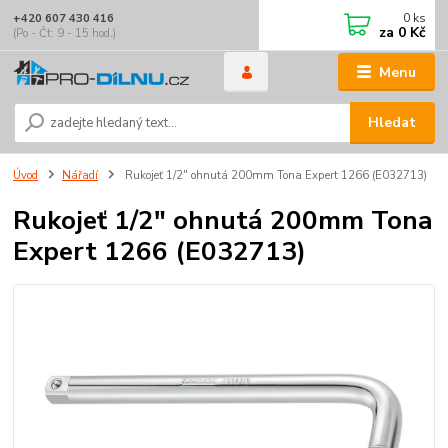
0
ks
+420 607 430 416
za
0 Kč
(Po - Čt: 9 - 15 hod.)
Menu
Hledat
Úvod
Nářadí
Rukojeť 1/2" ohnutá 200mm Tona Expert 1266 (E032713)
Rukojeť 1/2" ohnutá 200mm Tona
Expert 1266 (E032713)