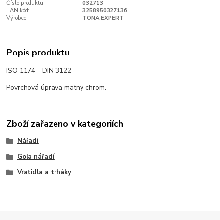
Číslo produktu:
032713
EAN kód:
3258950327136
Výrobce:
TONA EXPERT
Popis produktu
ISO 1174 - DIN 3122
Povrchová úprava matný chrom.
Zboží zařazeno v kategoriích
Nářadí
Gola nářadí
Vratidla a trháky