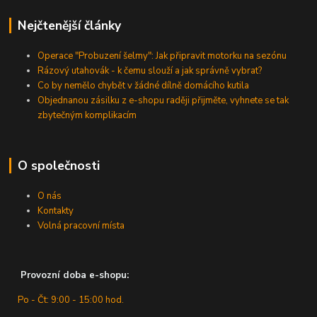
Nejčtenější články
Operace "Probuzení šelmy": Jak připravit motorku na sezónu
Rázový utahovák - k čemu slouží a jak správně vybrat?
Co by nemělo chybět v žádné dílně domácího kutila
Objednanou zásilku z e-shopu raději přijměte, vyhnete se tak
zbytečným komplikacím
O společnosti
O nás
Kontakty
Volná pracovní místa
Provozní doba e-shopu:
Po - Čt: 9:00 - 15:00 hod.