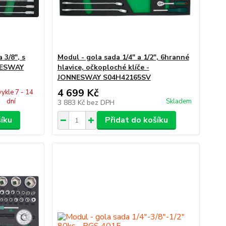
 3/8", s
Modul - gola sada 1/4" a 1/2", 6hranné
NNESWAY
hlavice, očkoploché klíče -
JONNESWAY S04H42165SV
4 699 Kč
ykle 7 - 14
dní
Skladem
3 883 Kč
bez DPH
šíku
Přidat do košíku