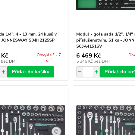
a 1/4", 4 - 13 mm, 24 kusů v
Modul - gola sada 1/2", 1/4" a
 - JONNESWAY S04H2125SP
příslušenstvím, 51 ks - JO
S03A4151SV
 Kč
6 469 Kč
Obvykle 3 - 7
Obv
dní
č
bez DPH
5 346 Kč
bez DPH
Přidat do košíku
Přidat do ko