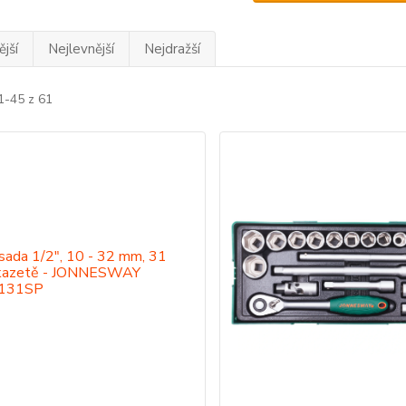
jší
Nejlevnější
Nejdražší
1-45 z 61