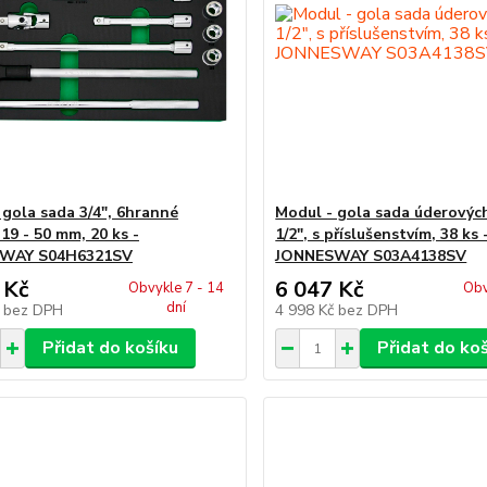
 gola sada 3/4", 6hranné
Modul - gola sada úderových
 19 - 50 mm, 20 ks -
1/2", s příslušenstvím, 38 ks 
WAY S04H6321SV
JONNESWAY S03A4138SV
 Kč
6 047 Kč
Obvykle 7 - 14
Obv
dní
č
bez DPH
4 998 Kč
bez DPH
Přidat do košíku
Přidat do ko