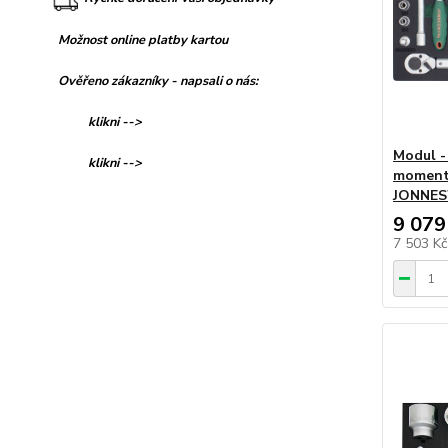
Možnost online platby kartou
Ověřeno zákazníky - napsali o nás:
klikni -->
Modul - 
klikni -->
momento
JONNES
9 079
7 503 K