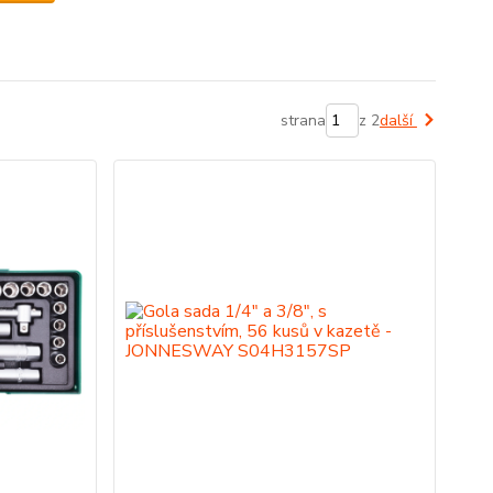
strana
z 2
další