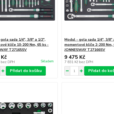
gola sada 1/4", 3/8" a 1/2",
Modul - gola sada 1/4", 3/8" 
vé klíče 10-200 Nm, 65 ks -
momentové klíče 2-200 Nm, 
WAY T27165SV
JONNESWAY T27166SV
 Kč
9 475 Kč
Skladem
č
bez DPH
7 831 Kč
bez DPH
Přidat do košíku
Přidat do ko