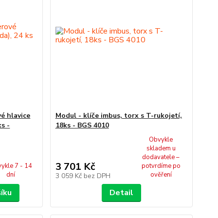
é hlavice
Modul - klíče imbus, torx s T-rukojetí,
ks -
18ks - BGS 4010
Obvykle
skladem u
dodavatele –
3 701 Kč
ykle 7 - 14
potvrdíme po
dní
ověření
3 059 Kč
bez DPH
šíku
Detail