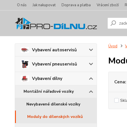
O nás
Jak nakupovat
Doprava a platba
Vrácení zboží
R
Úvod
V
Vybavení autoservisů
Modu
Vybavení pneuservisů
Vybavení dílny
Cena:
Montážní nářaďové vozíky
Skl
Nevybavené dílenské vozíky
Moduly do dílenských vozíků