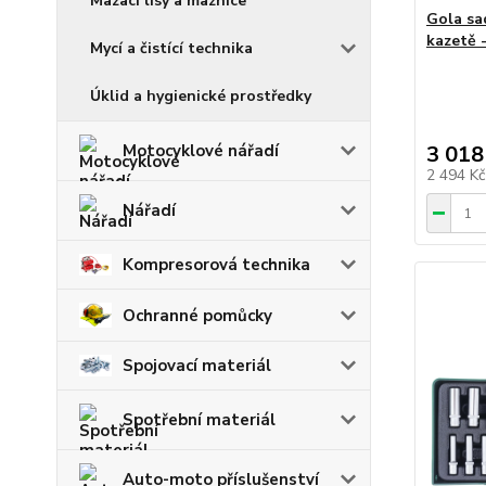
Mazací lisy a maznice
Gola sad
kazetě
Mycí a čistící technika
Úklid a hygienické prostředky
3 018
Motocyklové nářadí
2 494 K
Nářadí
Kompresorová technika
Ochranné pomůcky
Spojovací materiál
Spotřební materiál
Auto-moto příslušenství