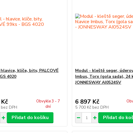
hlavice, klíče, bity, PALCOVÉ
Modul - kleště seger, úderov
BGS 4020
Imbus, Torx (gola sada), 24 
JONNESWAY AI0524SV
 Kč
6 897 Kč
Obvykle 3 - 7
Obv
dní
č
bez DPH
5 700 Kč
bez DPH
Přidat do košíku
Přidat do ko