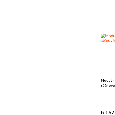
Modul -
ráčnové
6 157