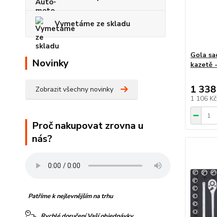
Vymetáme ze skladu
Gola sad
Novinky
kazetě
1 338
Zobrazit všechny novinky
1 106 K
Proč nakupovat zrovna u
nás?
Patříme k nejlevnějším na trhu
Rychlé doručení Vaší objednávky