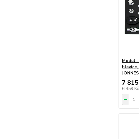
Modul -
hlavice,
JONNES
7 815
6 459 K