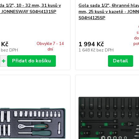
a 1/2", 10 - 32 mm, 31 kusů v
Gola sada 1/2", 6hranné hlav
 - JONNESWAY S04H4131SP
mm, 25 kusů v kazetě - JO
S04H4125SP
s
do
 Kč
1 994 Kč
Obvykle 7 - 14
po
dní
č
bez DPH
1 648 Kč
bez DPH
Přidat do košíku
Detail