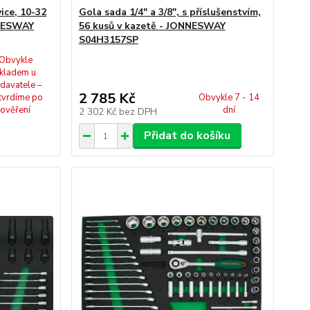
ice, 10-32
Gola sada 1/4" a 3/8", s příslušenstvím,
NNESWAY
56 kusů v kazetě - JONNESWAY
S04H3157SP
Obvykle
kladem u
davatele –
2 785 Kč
tvrdíme po
Obvykle 7 - 14
ověření
dní
2 302 Kč
bez DPH
Přidat do košíku