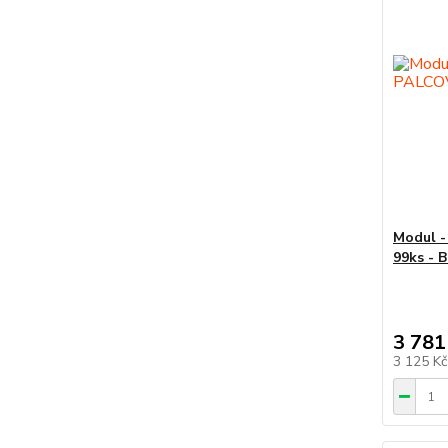
Modul - 
99ks - 
3 781
3 125 K