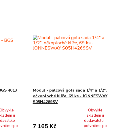
 BGS 4013
Modul - palcová gola sada 1/4" a 1/2",
očkoploché klíče, 69 ks - JONNESWAY
S05H4269SV
Obvykle
Obvykle
kladem u
skladem u
davatele –
dodavatele –
7 165 Kč
tvrdíme po
potvrdíme po