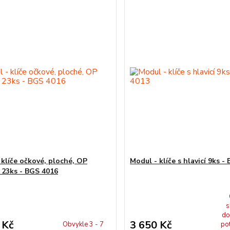
 klíče očkové, ploché, OP
Modul - klíče s hlavicí 9ks -
 23ks - BGS 4016
s
do
 Kč
3 650 Kč
Obvykle 3 - 7
po