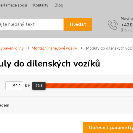
eklamace zboží
Kontakty
Blog
Nevíte
Hledat
+420
(Po - Č
ybavení dílny
Montážní nářaďové vozíky
Moduly do dílenských vozí
ly do dílenských vozíků
Kč
Od
adem
Upřesnit parametr