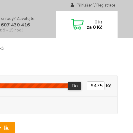
Přihlášení / Registrace
 si rady? Zavolejte.
0
ks
 607 430 416
za
0 Kč
t: 9 - 15 hod.)
ků
Do
Kč
y