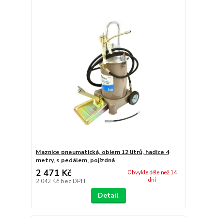
Maznice pneumatická, objem 12 litrů, hadice 4
metry, s pedálem, pojízdná
2 471 Kč
Obvykle déle než 14
dní
2 042 Kč
bez DPH
Detail