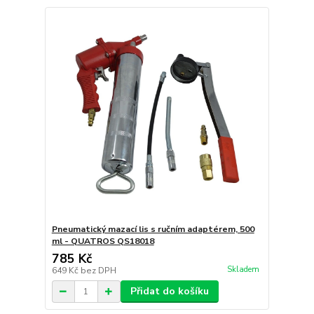
Pneumatický mazací lis s ručním adaptérem, 500
ml - QUATROS QS18018
785 Kč
Skladem
649 Kč
bez DPH
Přidat do košíku