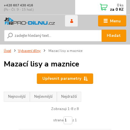
0
ks
+420 607 430 416
za
0 Kč
(Po - Čt: 9 - 15 hod.)
Menu
Hledat
Úvod
Vybavení dílny
Mazací lisy a maznice
Mazací lisy a maznice
Upřesnit parametry
Nejnovější
Nejlevnější
Nejdražší
Zobrazuji 1-8 z 8
strana
z 1