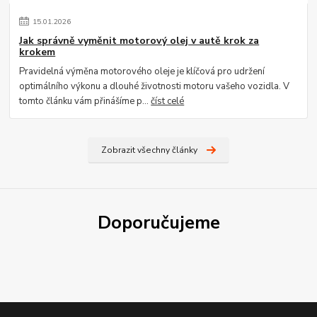
15
.
01
.
2026
Jak správně vyměnit motorový olej v autě krok za
krokem
Pravidelná výměna motorového oleje je klíčová pro udržení
optimálního výkonu a dlouhé životnosti motoru vašeho vozidla. V
tomto článku vám přinášíme p...
číst celé
Zobrazit všechny články
Doporučujeme