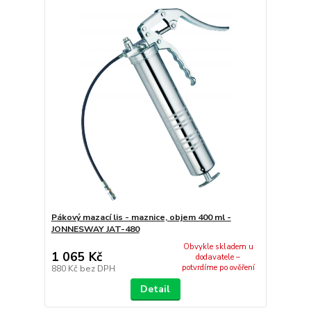
Pákový mazací lis - maznice, objem 400 ml -
JONNESWAY JAT-480
Obvykle skladem u
1 065 Kč
dodavatele –
potvrdíme po ověření
880 Kč
bez DPH
Detail