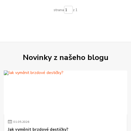
strana
z 1
Novinky z našeho blogu
01
.
05
.
2026
Jak vyměnit brzdové destičky?