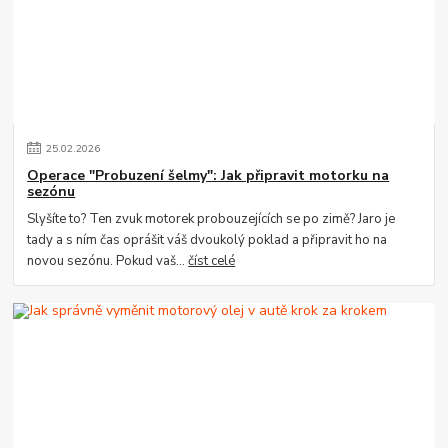
25
.
02
.
2026
Operace "Probuzení šelmy": Jak připravit motorku na
sezónu
Slyšíte to? Ten zvuk motorek probouzejících se po zimě? Jaro je
tady a s ním čas oprášit váš dvoukolý poklad a připravit ho na
novou sezónu. Pokud vaš...
číst celé