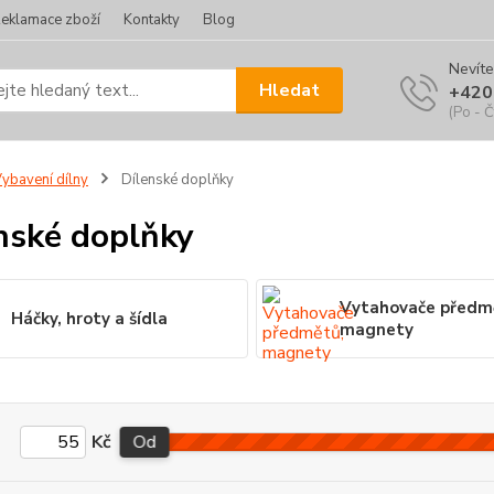
eklamace zboží
Kontakty
Blog
Nevíte
Hledat
+420
(Po - Č
ybavení dílny
Dílenské doplňky
nské doplňky
Vytahovače předm
Háčky, hroty a šídla
magnety
Kč
Od