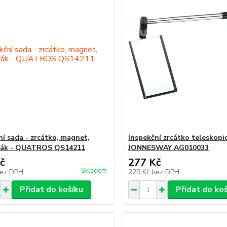
ní sada - zrcátko, magnet,
Inspekční zrcátko teleskopi
vák - QUATROS QS14211
JONNESWAY AG010033
č
277 Kč
Skladem
ez DPH
229 Kč
bez DPH
Přidat do košíku
Přidat do ko