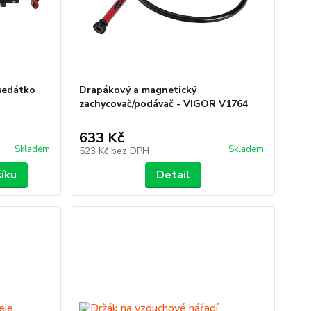
 sedátko
Drapákový a magnetický
zachycovač/podávač - VIGOR V1764
633 Kč
Skladem
Skladem
523 Kč
bez DPH
šíku
Detail