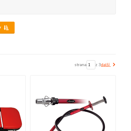
y
strana
z 3
další