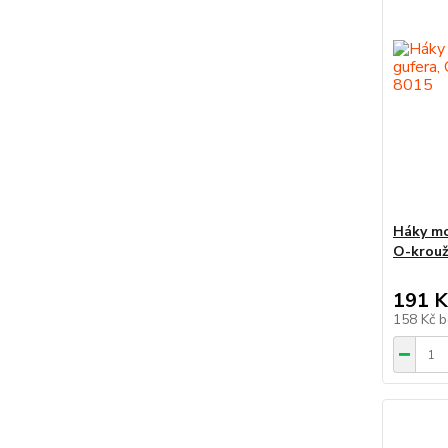
Háky mo
O-krouž
191 K
158 Kč
b