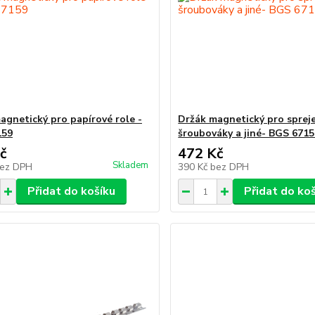
agnetický pro papírové role -
Držák magnetický pro spreje
159
šroubováky a jiné- BGS 671
č
472 Kč
Skladem
ez DPH
390 Kč
bez DPH
Přidat do košíku
Přidat do ko