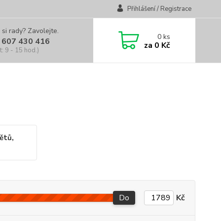
Přihlášení / Registrace
 si rady? Zavolejte.
0
ks
 607 430 416
za
0 Kč
t: 9 - 15 hod.)
ětů,
Do
Kč