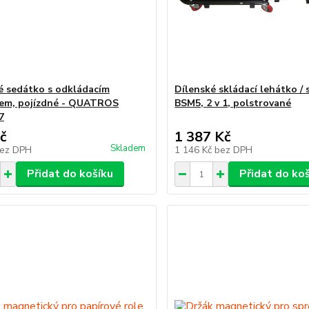
é sedátko s odkládacím
Dílenské skládací lehátko /
em, pojízdné - QUATROS
BSM5, 2 v 1, polstrované
7
č
1 387 Kč
Skladem
ez DPH
1 146 Kč
bez DPH
Přidat do košíku
Přidat do ko