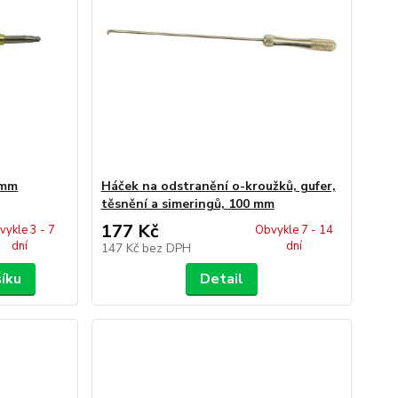
3mm
Háček na odstranění o-kroužků, gufer,
těsnění a simeringů, 100 mm
177 Kč
vykle 3 - 7
Obvykle 7 - 14
dní
dní
147 Kč
bez DPH
šíku
Detail