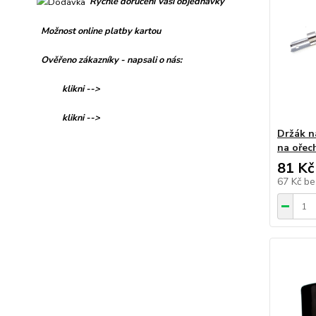
Rychlé doručení Vaší objednávky
Možnost online platby kartou
Ověřeno zákazníky - napsali o nás:
klikni -->
klikni -->
Držák na
na oře
81 Kč
67 Kč
be