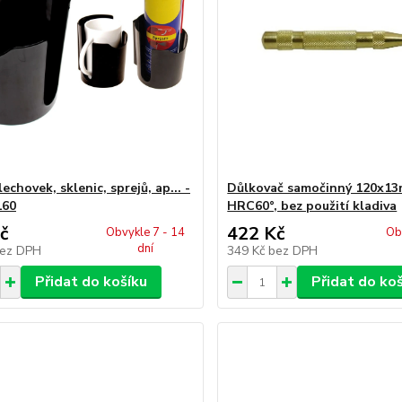
echovek, sklenic, sprejů, ap... -
Důlkovač samočinný 120x1
160
HRC60°, bez použití kladiva
č
422 Kč
Obvykle 7 - 14
Ob
dní
ez DPH
349 Kč
bez DPH
Přidat do košíku
Přidat do ko