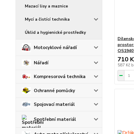
Mazací lisy a maznice
Mycí a čistící technika
Úklid a hygienické prostředky
Dílensk
prostor
Motocyklové nářadí
QS1940
710 K
Nářadí
587 Kč
b
Kompresorová technika
Ochranné pomůcky
Spojovací materiál
Spotřební materiál