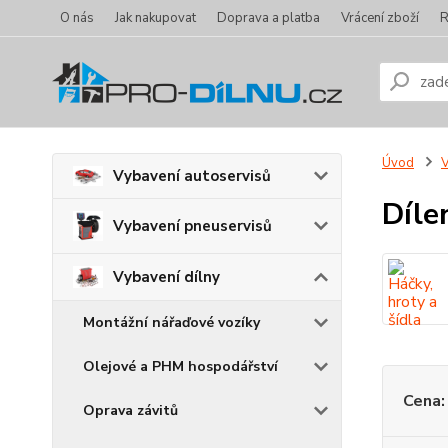
O nás
Jak nakupovat
Doprava a platba
Vrácení zboží
R
Úvod
V
Vybavení autoservisů
Díle
Vybavení pneuservisů
Vybavení dílny
Montážní nářaďové vozíky
Olejové a PHM hospodářství
Cena:
Oprava závitů