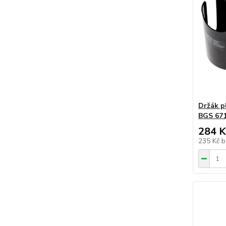
Držák pl
BGS 67
284 K
235 Kč
b