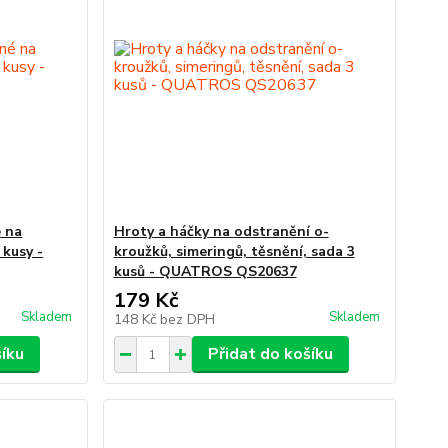
 na
Hroty a háčky na odstranění o-
 kusy -
kroužků, simeringů, těsnění, sada 3
kusů - QUATROS QS20637
179 Kč
Skladem
Skladem
148 Kč
bez DPH
šíku
Přidat do košíku