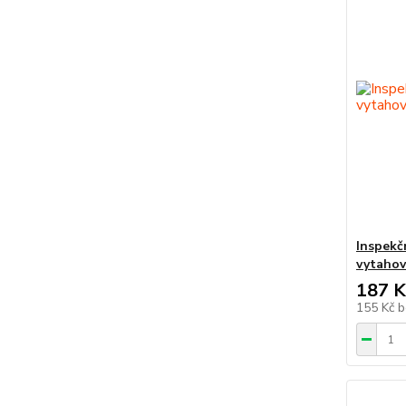
Inspekč
vytaho
187 K
155 Kč
b