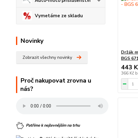
Auto-moto příslušenství
Vymetáme ze skladu
Novinky
Držák m
Zobrazit všechny novinky
BGS 67
443 K
366 Kč
b
Proč nakupovat zrovna u
nás?
Patříme k nejlevnějším na trhu