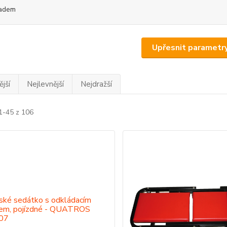
adem
Upřesnit parametr
jší
Nejlevnější
Nejdražší
1-45 z 106