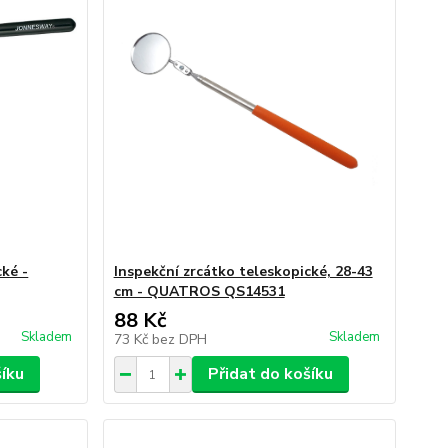
cké -
Inspekční zrcátko teleskopické, 28-43
cm - QUATROS QS14531
88 Kč
Skladem
Skladem
73 Kč
bez DPH
šíku
Přidat do košíku