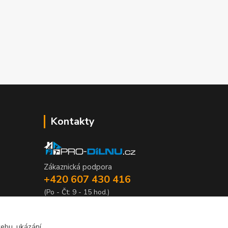
Kontakty
Zákaznická podpora
+420 607 430 416
(Po - Čt: 9 - 15 hod.)
info@pro-dilnu.cz
webu, ukázání