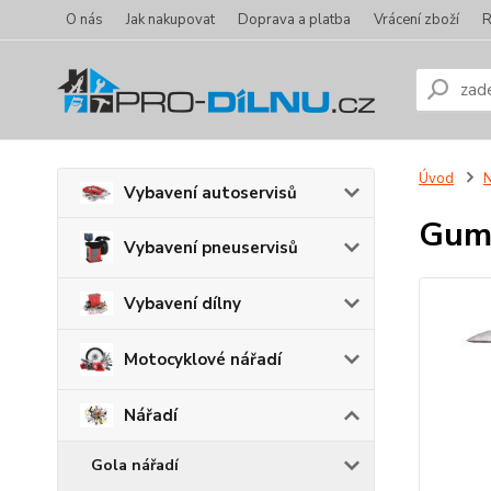
O nás
Jak nakupovat
Doprava a platba
Vrácení zboží
R
Úvod
N
Vybavení autoservisů
Gum
Vybavení pneuservisů
Vybavení dílny
Motocyklové nářadí
Nářadí
Gola nářadí