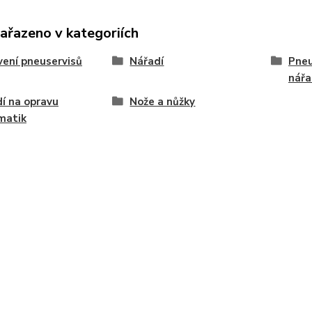
zařazeno v kategoriích
ení pneuservisů
Nářadí
Pneu
nářa
í na opravu
Nože a nůžky
matik