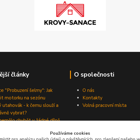
ější články
O společnosti
e "Probuzení šelmy": Jak
O nás
vit motorku na sezónu
Kontakty
 utahovák - k čemu slouží a
Volná pracovní místa
rávně vybrat?
nemělo chybět v žádné dílně
ho kutila
Provozní doba e-shopu:
Používáme cookies
anou zásilku z e-shopu raději
ístit pro analýzu našich údajů o návštěvnících, pro zlepšení našeho 