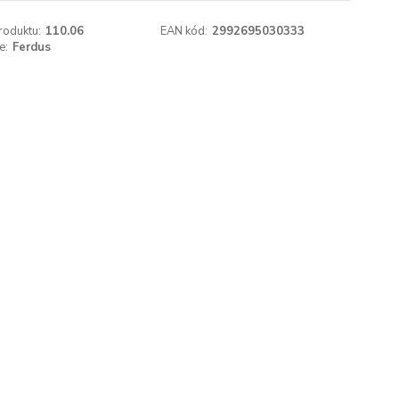
roduktu:
110.06
EAN kód:
2992695030333
e:
Ferdus