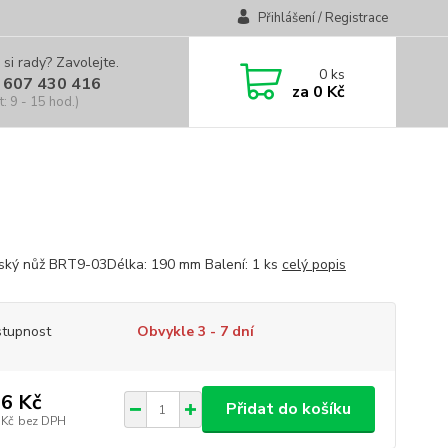
Přihlášení / Registrace
 si rady? Zavolejte.
0
ks
 607 430 416
za
0 Kč
t: 9 - 15 hod.)
ký nůž BRT9-03Délka: 190 mm Balení: 1 ks
celý popis
tupnost
Obvykle 3 - 7 dní
6 Kč
Přidat do košíku
 Kč
bez DPH