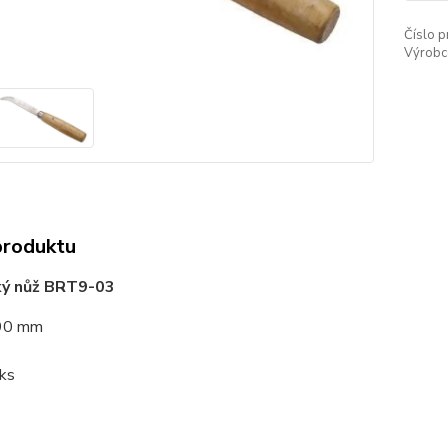
Číslo p
Výrobc
produktu
ý nůž BRT9-03
190 mm
 ks