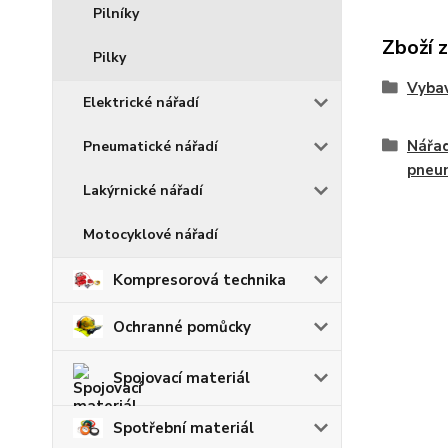
Pilníky
Zboží 
Pilky
Vybav
Elektrické nářadí
Nářad
Pneumatické nářadí
pneu
Lakýrnické nářadí
Motocyklové nářadí
Kompresorová technika
Ochranné pomůcky
Spojovací materiál
Spotřební materiál