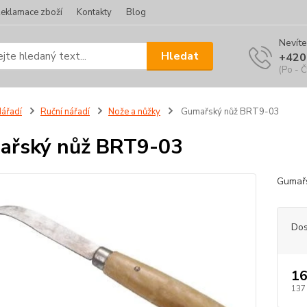
eklamace zboží
Kontakty
Blog
Nevíte
Hledat
+420
(Po - Č
ářadí
Ruční nářadí
Nože a nůžky
Gumařský nůž BRT9-03
ařský nůž BRT9-03
Gumařs
Dos
16
137