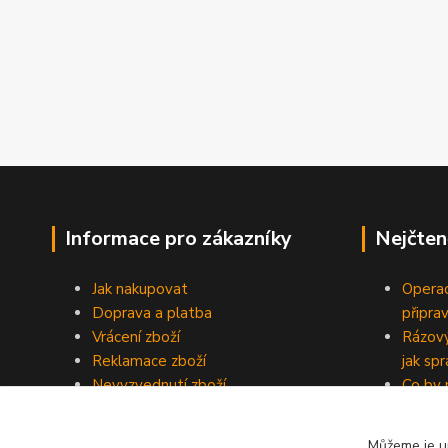
Informace pro zákazníky
Nejčten
Jak nakupovat
Operac
Doprava a platba
připra
Vrácení zboží
Rázový
Reklamace zboží
jak sp
Nevyzvednutí zboží
Co by 
Obchodní podmínky
domácí
Reklamační řád
Objedn
Můžeme je um