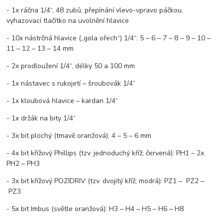
- 1x ráčna 1/4“, 48 zubů, přepínání vlevo-vpravo páčkou,
vyhazovací tlačítko na uvolnění hlavice
- 10x nástrčná hlavice („gola ořech“) 1/4“: 5 – 6 – 7 – 8 – 9 – 10 –
11 – 12 – 13 – 14 mm
- 2x prodloužení 1/4“, délky 50 a 100 mm
- 1x nástavec s rukojetí – šroubovák 1/4“
- 1x kloubová hlavice – kardan 1/4“
- 1x držák na bity 1/4“
- 3x bit plochý (tmavě oranžová): 4 – 5 – 6 mm
- 4x bit křížový Phillips (tzv. jednoduchý kříž; červená): PH1 – 2x
PH2 – PH3
- 3x bit křížový POZIDRIV (tzv. dvojitý kříž; modrá): PZ1 –
PZ2 –
PZ3
- 5x bit Imbus (světle oranžová): H3 – H4 – H5 – H6 – H8