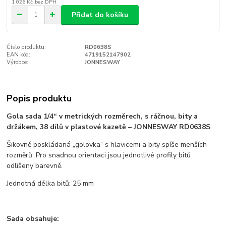
1 026 Kč
bez DPH
Přidat do košíku
Číslo produktu:
RD0638S
EAN kód:
4719152147902
Výrobce:
JONNESWAY
Popis produktu
Gola sada 1/4“ v metrických rozměrech, s ráčnou, bity a
držákem, 38 dílů v plastové kazetě – JONNESWAY RD0638S
Šikovně poskládaná „golovka“ s hlavicemi a bity spíše menších
rozměrů. Pro snadnou orientaci jsou jednotlivé profily bitů
odlišeny barevně.
Jednotná délka bitů: 25 mm
Sada obsahuje: