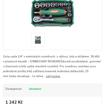
Gola sada 1/4“ v metrických rozměrech, s ráčnou, bity a držákem, 38 dílů
v plastové kazetě – JONNESWAY RD0638SŠikovně poskládaná „golovka“
s hlavicemi a bity spíše menších rozměrů. Pro snadnou orientaci jsou
jednotlivé profily bitů odlišeny barevně.Jednotná délka bitů: 25
mm Sada obsahuje:- 1x ráčna...
celý popis
Dostupnost
Skladem
1 242 Kč