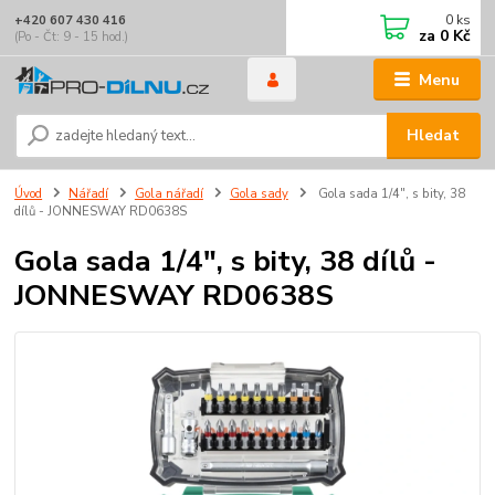
0
ks
+420 607 430 416
za
0 Kč
(Po - Čt: 9 - 15 hod.)
Menu
Hledat
Úvod
Nářadí
Gola nářadí
Gola sady
Gola sada 1/4", s bity, 38
dílů - JONNESWAY RD0638S
Gola sada 1/4", s bity, 38 dílů -
JONNESWAY RD0638S