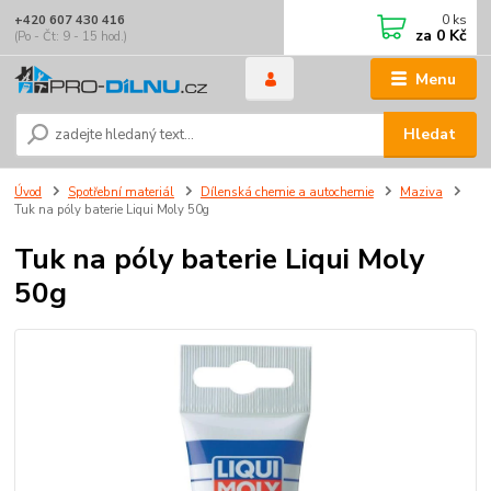
0
ks
+420 607 430 416
za
0 Kč
(Po - Čt: 9 - 15 hod.)
Menu
Hledat
Úvod
Spotřební materiál
Dílenská chemie a autochemie
Maziva
Tuk na póly baterie Liqui Moly 50g
Tuk na póly baterie Liqui Moly
50g