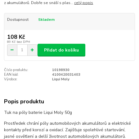
z akumulátorů. Dobře se snáší s plas...
celý popis
Dostupnost
Skladem
108 Kč
89 Kč
bez DPH
Přidat do košíku
Číslo produktu:
10198930
EAN kód:
4100420031403
Výrobce:
Liqui Moly
Popis produktu
Tuk na póly baterie Liqui Moly 50g
Prostředek chrání póly automobilových akumulátorů a elektrické
kontakty před korozí a oxidací. Zajišťuje spolehlivé startování,
jasné osvětlení a delší životnost automobilových akumulátorů.