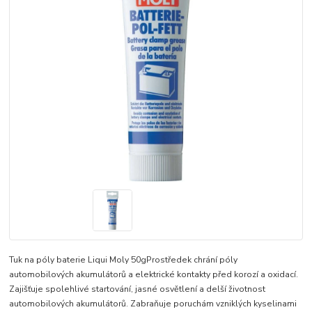
Tuk na póly baterie Liqui Moly 50gProstředek chrání póly
automobilových akumulátorů a elektrické kontakty před korozí a oxidací.
Zajišťuje spolehlivé startování, jasné osvětlení a delší životnost
automobilových akumulátorů. Zabraňuje poruchám vzniklých kyselinami