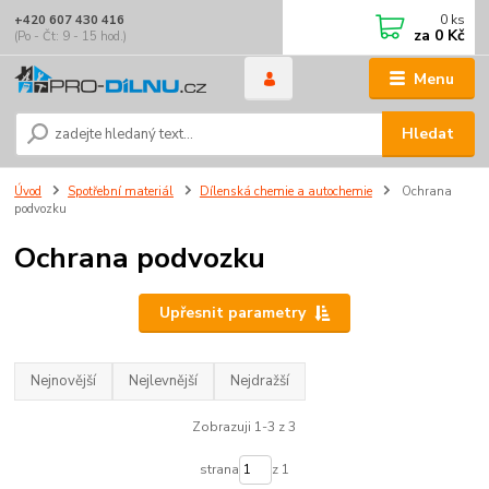
0
ks
+420 607 430 416
za
0 Kč
(Po - Čt: 9 - 15 hod.)
Menu
Hledat
Úvod
Spotřební materiál
Dílenská chemie a autochemie
Ochrana
podvozku
Ochrana podvozku
Upřesnit parametry
Nejnovější
Nejlevnější
Nejdražší
Zobrazuji 1-3 z 3
strana
z 1