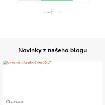
strana
z 1
Novinky z našeho blogu
01
.
05
.
2026