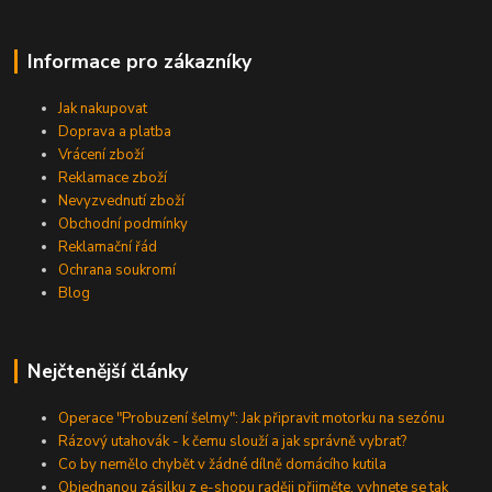
Informace pro zákazníky
Jak nakupovat
Doprava a platba
Vrácení zboží
Reklamace zboží
Nevyzvednutí zboží
Obchodní podmínky
Reklamační řád
Ochrana soukromí
Blog
Nejčtenější články
Operace "Probuzení šelmy": Jak připravit motorku na sezónu
Rázový utahovák - k čemu slouží a jak správně vybrat?
Co by nemělo chybět v žádné dílně domácího kutila
Objednanou zásilku z e-shopu raději přijměte, vyhnete se tak