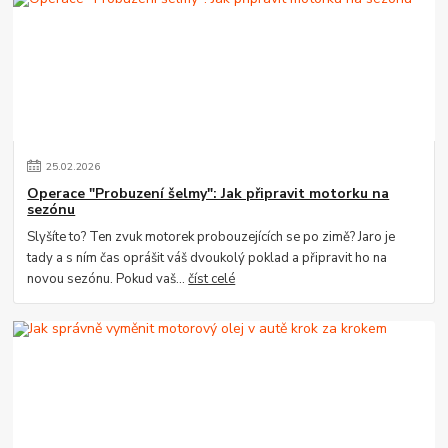
25
.
02
.
2026
Operace "Probuzení šelmy": Jak připravit motorku na
sezónu
Slyšíte to? Ten zvuk motorek probouzejících se po zimě? Jaro je
tady a s ním čas oprášit váš dvoukolý poklad a připravit ho na
novou sezónu. Pokud vaš...
číst celé