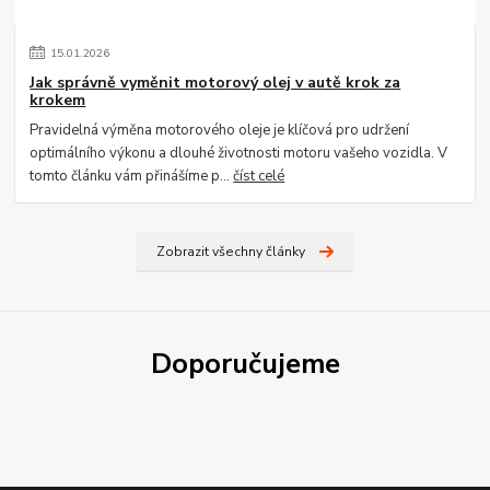
15
.
01
.
2026
Jak správně vyměnit motorový olej v autě krok za
krokem
Pravidelná výměna motorového oleje je klíčová pro udržení
optimálního výkonu a dlouhé životnosti motoru vašeho vozidla. V
tomto článku vám přinášíme p...
číst celé
Zobrazit všechny články
Doporučujeme