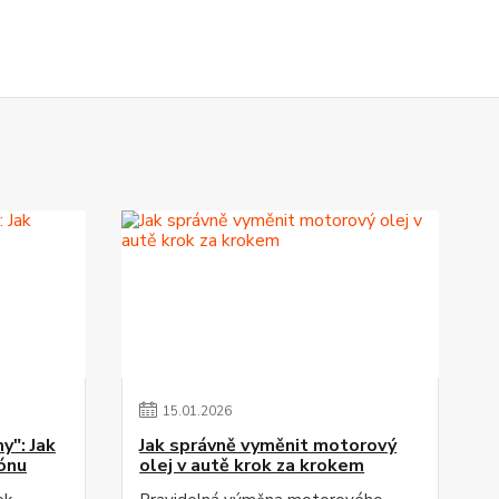
15
.
01
.
2026
y": Jak
Jak správně vyměnit motorový
ónu
olej v autě krok za krokem