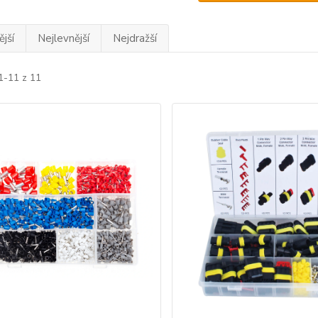
jší
Nejlevnější
Nejdražší
1-11 z 11