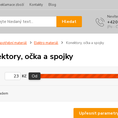
eklamace zboží
Kontakty
Blog
Nevíte
Hledat
+420
(Po - Č
potřební materiál
Elektro materiál
Konektory, očka a spojky
ktory, očka a spojky
Kč
Od
adem
Upřesnit parametr