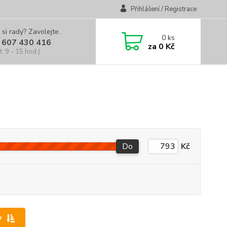
Přihlášení / Registrace
 si rady? Zavolejte.
0
ks
 607 430 416
za
0 Kč
t: 9 - 15 hod.)
Do
Kč
y