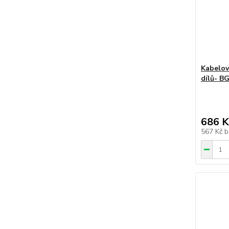
Kabelov
dílů- B
686 K
567 Kč
b