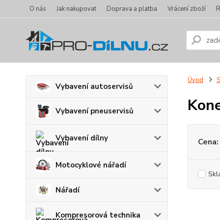
O nás
Jak nakupovat
Doprava a platba
Vrácení zboží
R
Úvod
S
Vybavení autoservisů
Kone
Vybavení pneuservisů
Vybavení dílny
Cena:
Motocyklové nářadí
Skl
Nářadí
Kompresorová technika