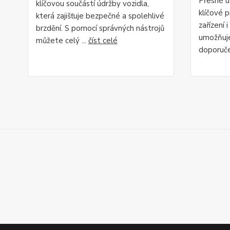
Přesné u
klíčovou součástí údržby vozidla,
klíčové 
která zajišťuje bezpečné a spolehlivé
zařízení 
brzdění. S pomocí správných nástrojů
umožňuje
můžete celý ...
číst celé
doporuče