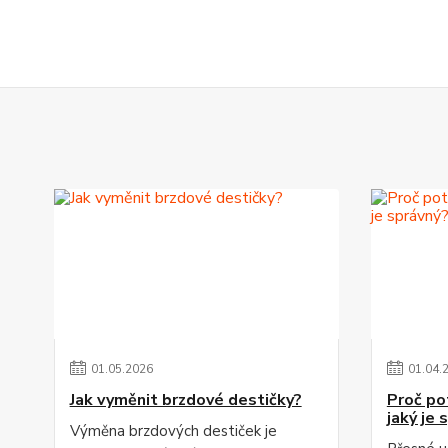
01
.
05
.
2026
01
.
04
.
Jak vyměnit brzdové destičky?
Proč po
jaký je 
Výměna brzdových destiček je