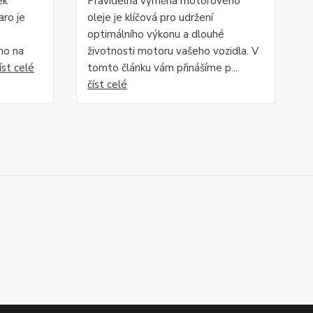
ek
Pravidelná výměna motorového
aro je
oleje je klíčová pro udržení
optimálního výkonu a dlouhé
ho na
životnosti motoru vašeho vozidla. V
íst celé
tomto článku vám přinášíme p...
číst celé