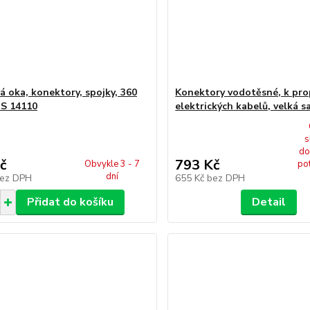
á oka, konektory, spojky, 360
Konektory vodotěsné, k pro
GS 14110
elektrických kabelů, velká 
s
do
č
793 Kč
Obvykle 3 - 7
po
dní
ez DPH
655 Kč
bez DPH
Přidat do košíku
Detail