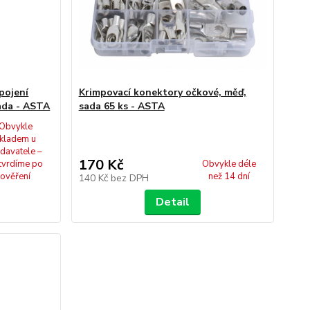
pojení
Krimpovací konektory očkové, měď,
sada - ASTA
sada 65 ks - ASTA
Obvykle
kladem u
davatele –
170 Kč
tvrdíme po
Obvykle déle
ověření
než 14 dní
140 Kč
bez DPH
Detail