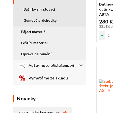
Dutinov
dutinky,
Bužírky smršťovací
ASTA
Gumové průchodky
280 K
231 Kč
b
Pájecí materiál
Leštící materiál
Oprava čalounění
Auto-moto příslušenství
Vymetáme ze skladu
Novinky
Zobrazit všechny novinky