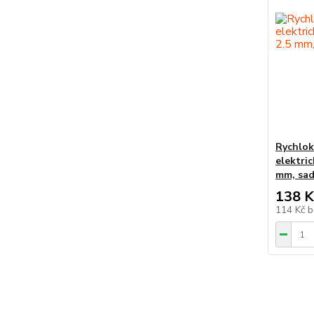
Rychlok
elektric
mm, sad
138 K
114 Kč
b