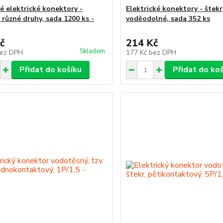
é elektrické konektory -
Elektrické konektory - štekr
 různé druhy, sada 1200 ks -
voděodolné, sada 352 ks
č
214 Kč
Skladem
ez DPH
177 Kč
bez DPH
Přidat do košíku
Přidat do ko