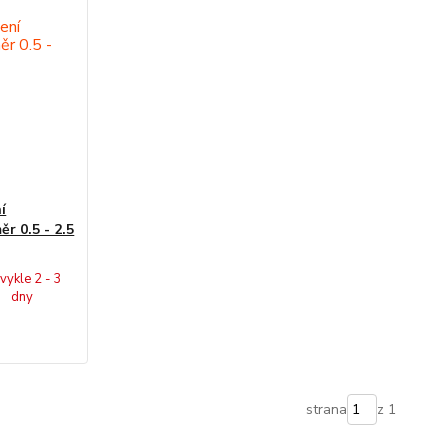
í
ěr 0.5 - 2.5
vykle 2 - 3
dny
strana
z 1