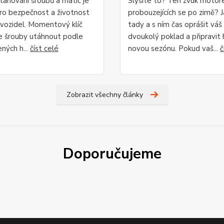
tahování šroubů a matic je
Slyšíte to? Ten zvuk motor
pro bezpečnost a životnost
probouzejících se po zimě? J
i vozidel. Momentový klíč
tady a s ním čas oprášit váš
 šrouby utáhnout podle
dvoukolý poklad a připravit 
ných h...
číst celé
novou sezónu. Pokud vaš...
č
Zobrazit všechny články
Doporučujeme