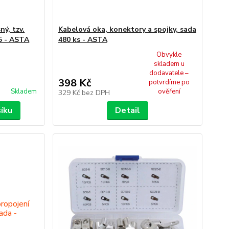
ý, tzv.
Kabelová oka, konektory a spojky, sada
,5 - ASTA
480 ks - ASTA
Obvykle
skladem u
dodavatele –
398 Kč
potvrdíme po
Skladem
ověření
329 Kč
bez DPH
šíku
Detail