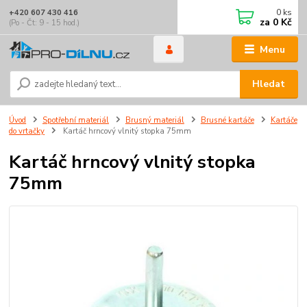
0
ks
+420 607 430 416
za
0 Kč
(Po - Čt: 9 - 15 hod.)
Menu
Hledat
Úvod
Spotřební materiál
Brusný materiál
Brusné kartáče
Kartáče
do vrtačky
Kartáč hrncový vlnitý stopka 75mm
Kartáč hrncový vlnitý stopka
75mm