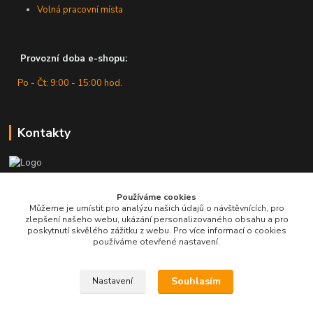
Volná pracovní místa
Provozní doba e-shopu:
Po - Čt: 9:00 - 15:00 hod.
Kontakty
Zákaznická podpora
Používáme cookies
+420 607 430 416
Můžeme je umístit pro analýzu našich údajů o návštěvnících, pro
(Po - Čt: 9 - 15 hod.)
zlepšení našeho webu, ukázání personalizovaného obsahu a pro
poskytnutí skvělého zážitku z webu. Pro více informací o cookies
info@pro-dilnu.cz
používáme otevřené nastavení.
Souhlasím
Nastavení