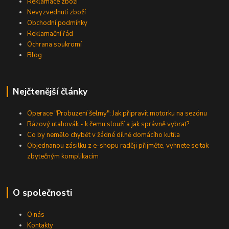
Reklamace zboží
Nevyzvednutí zboží
Obchodní podmínky
Reklamační řád
Ochrana soukromí
Blog
Nejčtenější články
Operace "Probuzení šelmy": Jak připravit motorku na sezónu
Rázový utahovák - k čemu slouží a jak správně vybrat?
Co by nemělo chybět v žádné dílně domácího kutila
Objednanou zásilku z e-shopu raději přijměte, vyhnete se tak
zbytečným komplikacím
O společnosti
O nás
Kontakty