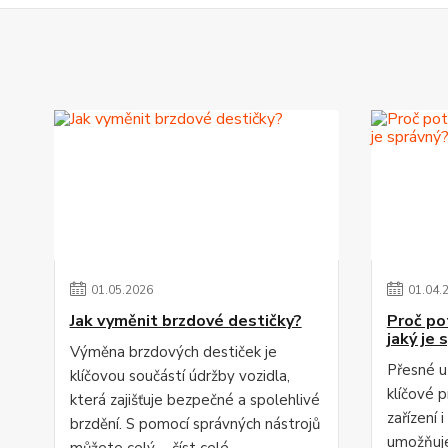
01
.
05
.
2026
01
.
04
.
Jak vyměnit brzdové destičky?
Proč po
jaký je 
Výměna brzdových destiček je
Přesné u
klíčovou součástí údržby vozidla,
klíčové 
která zajišťuje bezpečné a spolehlivé
zařízení 
brzdění. S pomocí správných nástrojů
umožňuje
můžete celý ...
číst celé