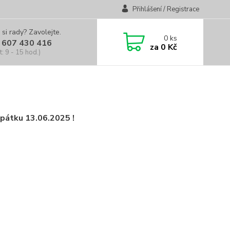
Přihlášení / Registrace
 si rady? Zavolejte.
0
ks
 607 430 416
za
0 Kč
t: 9 - 15 hod.)
pátku 13.06.2025 !