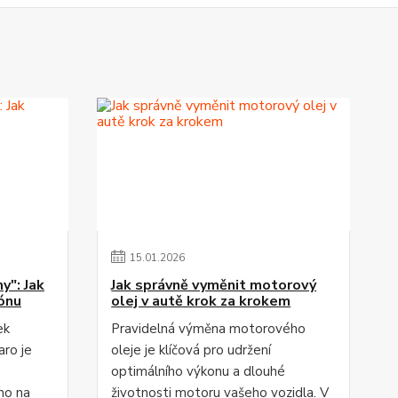
15
.
01
.
2026
y": Jak
Jak správně vyměnit motorový
ónu
olej v autě krok za krokem
ek
Pravidelná výměna motorového
aro je
oleje je klíčová pro udržení
optimálního výkonu a dlouhé
ho na
životnosti motoru vašeho vozidla. V