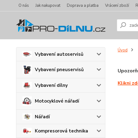
O nás
Jak nakupovat
Doprava a platba
Vrácení zboží
R
Úvod
Vybavení autoservisů
Vybavení pneuservisů
Upozorňu
Klikni z
Vybavení dílny
Motocyklové nářadí
Nářadí
Kompresorová technika