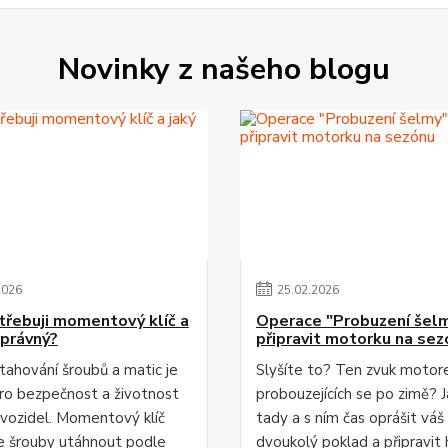
Novinky z našeho blogu
2026
25
.
02
.
2026
třebuji momentový klíč a
Operace "Probuzení šelm
správný?
připravit motorku na sez
tahování šroubů a matic je
Slyšíte to? Ten zvuk motor
pro bezpečnost a životnost
probouzejících se po zimě? J
i vozidel. Momentový klíč
tady a s ním čas oprášit váš
 šrouby utáhnout podle
dvoukolý poklad a připravit 