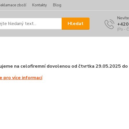
eklamace zboží
Kontakty
Blog
Nevíte
Hledat
+420
(Po - Č
jeme na celofiremní dovolenou od čtvrtka 29.05.2025 do 
de pro více informací