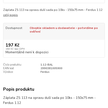
Záplata ZS 113 na opravu duší sada po 10ks - 150x75 mm - Ferdus 1.12
celý popis
Dostupnost
Obvykle skladem u dodavatele – potvrdíme po
ověření
197 Kč
163 Kč
bez DPH
Momentálně není k dispozici
Číslo produktu:
1.12-BAL
EAN kód:
2990381005900
Výrobce:
Ferdus
Popis produktu
Záplata ZS 113 na opravu duší sada po 10ks - 150x75 mm -
Ferdus 1.12