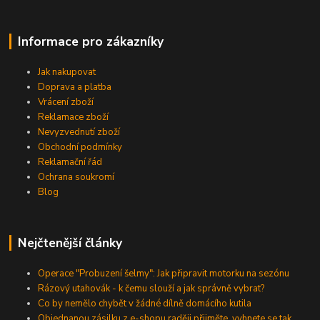
Informace pro zákazníky
Jak nakupovat
Doprava a platba
Vrácení zboží
Reklamace zboží
Nevyzvednutí zboží
Obchodní podmínky
Reklamační řád
Ochrana soukromí
Blog
Nejčtenější články
Operace "Probuzení šelmy": Jak připravit motorku na sezónu
Rázový utahovák - k čemu slouží a jak správně vybrat?
Co by nemělo chybět v žádné dílně domácího kutila
Objednanou zásilku z e-shopu raději přijměte, vyhnete se tak