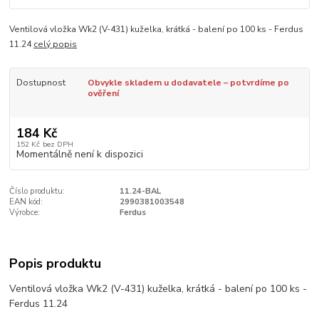
Ventilová vložka Wk2 (V-431) kuželka, krátká - balení po 100 ks - Ferdus
11.24
celý popis
Dostupnost
Obvykle skladem u dodavatele – potvrdíme po
ověření
184 Kč
152 Kč
bez DPH
Momentálně není k dispozici
Číslo produktu:
11.24-BAL
EAN kód:
2990381003548
Výrobce:
Ferdus
Popis produktu
Ventilová vložka Wk2 (V-431) kuželka, krátká - balení po 100 ks -
Ferdus 11.24